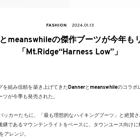
FASHION
2024.01.13
erとmeanswhileの傑作ブーツが今年
「Mt.Ridge“Harness Low”」
グを組み信頼を築き上げてきた
Danner
と
meanswhile
のコラボ
ーツが今季も発売された。
クパッカーたちに、「最も理想的なハイキングブーツ」と絶賛され
後継であるマウンテンライトをベースに、タウンユース向けに
ーをアレンジ。