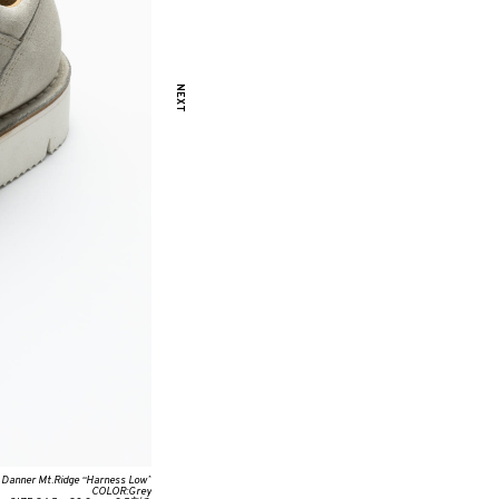
Danner Mt.Ridge “Harness Low”
COLOR:Grey