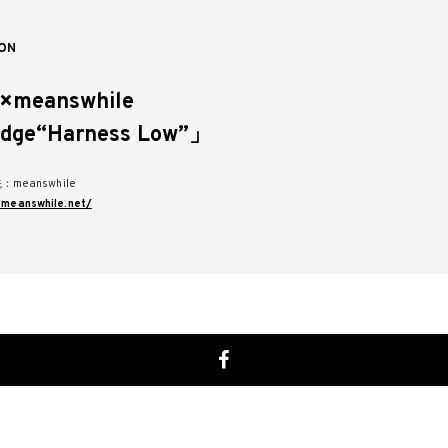
ON
×meanswhile
dge“Harness Low”」
eanswhile
.meanswhile.net/