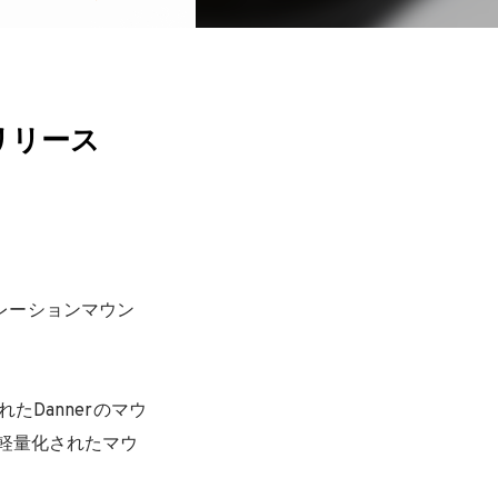
もリリース
レーションマウン
たDannerのマウ
軽量化されたマウ