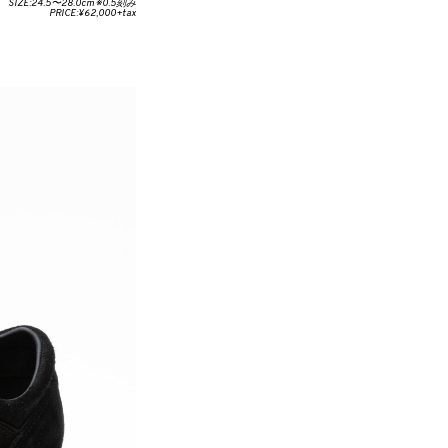
SIZE:24.5〜28.0cm ※0.5刻み
PRICE:¥62,000+tax