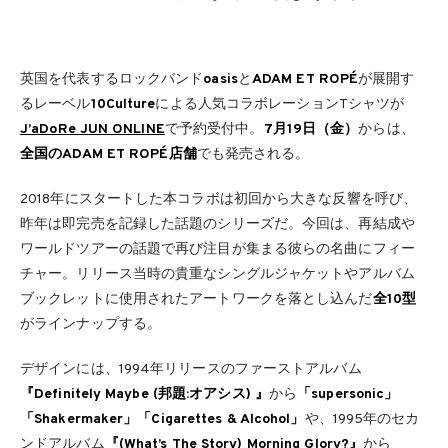
英国を代表するロックバンド
oasis
と
ADAM ET ROPÉ
が展開す
るレーベル
10Culture
による人気コラボレーションTシャツが
J’aDoRe JUN ONLINE
で予約受付中。
7月19日（金）
からは、
全国のADAM ET ROPÉ店舗
でも発売される。
2018年にスタートした本コラボは初回から大きな反響を呼び、
昨年は即完売を記録した話題のシリーズだ。今回は、再結成や
ワールドツアーの話題で再び注目が集まる彼らの名曲にフィー
チャー。リリース当時の貴重なシングルジャケットやアルバム
ブックレットに使用されたアートワークを落とし込んだ
全10型
がラインナップする。
デザインには、1994年リリースのファーストアルバム
『Definitely Maybe (邦題:オアシス) 』
から
「supersonic」
「Shakermaker」「Cigarettes & Alcohol」
や、1995年のセカ
ンドアルバム
『(What’s The Story) Morning Glory?』
から