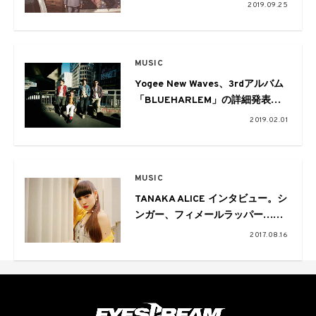
「Lost Game」のMVを公開
2019.09.25
MUSIC
Yogee New Waves、3rdアルバム
「BLUEHARLEM」の詳細発表、
全国ツアーの開催も決定！
2019.02.01
MUSIC
TANAKA ALICE インタビュー。シ
ンガー、フィメールラッパー……
七変化する新世代のガールズアイ
2017.08.16
コン。