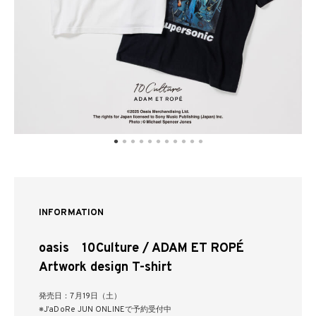
INFORMATION
oasis 10Culture / ADAM ET ROPÉ
Artwork design T-shirt
発売日：7月19日（土）
※J’aDoRe JUN ONLINEで予約受付中