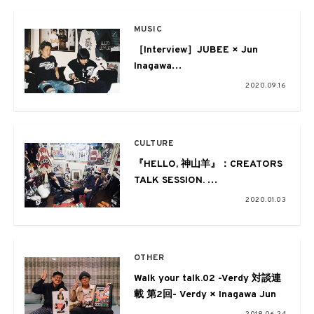
MUSIC
［Interview］JUBEE × Jun
Inagawa
音楽で繋がった、ふたりの世界
2020.09.16
CULTURE
『HELLO, 神山羊』：CREATORS
TALK SESSION.
Jun Inagawa from EYESCREAM
2020.01.03
No.173
OTHER
Walk your talk.02 -Verdy 対談連
載 第2回- Verdy × Inagawa Jun