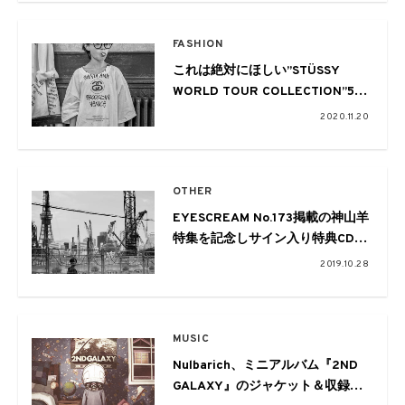
FASHION
これは絶対にほしい”STÜSSY
WORLD TOUR COLLECTION”5型
のTシャツ群
2020.11.20
OTHER
EYESCREAM No.173掲載の神山羊
特集を記念しサイン入り特典CDを
タワレコ限定でプレゼント
2019.10.28
MUSIC
Nulbarich、ミニアルバム『2ND
GALAXY』のジャケット＆収録曲