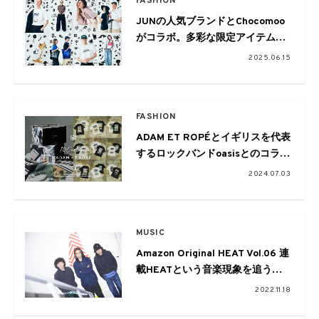
FASHION
JUNの人気ブランドとChocomoo
がコラボ。多彩な限定アイテムを
展開
2025.06.15
FASHION
ADAM ET ROPÉとイギリスを代表
するロックバンドoasisとのコラボ
レーションアイテムの予約がスタ
2024.07.03
ート
MUSIC
Amazon Original HEAT Vol.06 連
載HEATという音楽現象を追う：
Jun Inagawa×Frog 3
2022.11.18