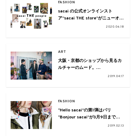
FASHION
sacai の公式オンラインスト
ア”sacai THE store”がニューオー
プン
2020.06.18
ART
大阪・京都のショップから見るカ
ルチャーのムード。
Pulp×VOU×ペフ鼎談
2019.04.17
FASHION
“Hello sacai”の第1弾はパリ
“Bonjour sacai”が3月9日まで期
間限定でオープン
2019.02.13