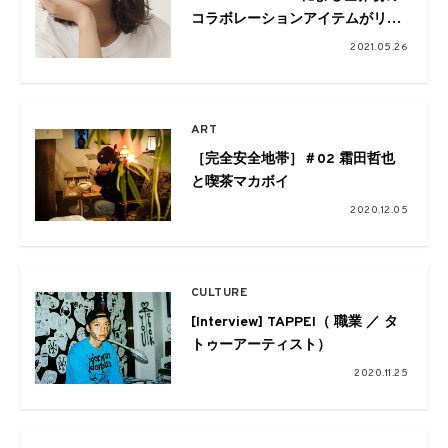
コラボレーションアイテムがリリ
ース
2021.05.26
ART
［完全安全地帯］＃02 霜田哲也
と喫茶マカボイ
2020.12.05
CULTURE
[Interview] TAPPEI（ 職業 ／ タ
トゥーアーティスト）
2020.11.25