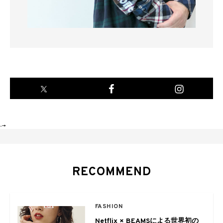
-->
RECOMMEND
FASHION
Netflix × BEAMSによる世界初の