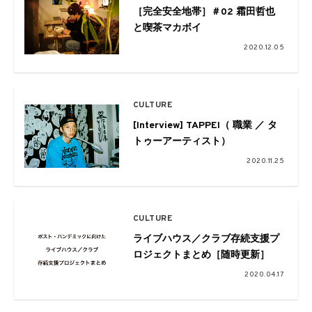
［完全安全地帯］＃02 霜田哲也
と喫茶マカボイ
2020.12.05
CULTURE
[Interview] TAPPEI（ 職業 ／ タ
トゥーアーティスト）
2020.11.25
CULTURE
ライブハウス／クラブ存続支援プ
ロジェクトまとめ［随時更新］
2020.04.17