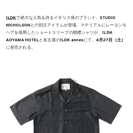
1LDK
で絶大な人気を誇るイギリス発のブランド、
STUDIO
NICHOLSON
との別注アイテムが登場。マテリアルにレーヨンモ
ヘアを採用したショートスリーブの開襟シャツが、
1LDK
AOYAMA HOTEL
と名古屋の
1LDK annex
にて、
4月27日（土）
に発売される。