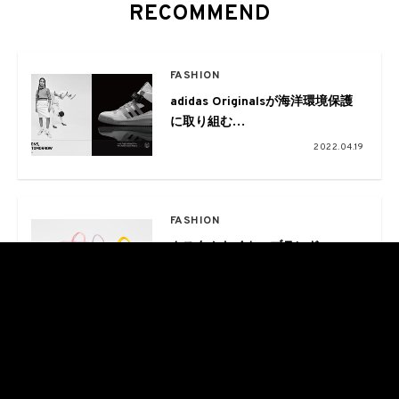
RECOMMEND
FASHION
adidas Originalsが海洋環境保護
に取り組む
Parley for the Oceansとコラボレ
2022.04.19
ーション
FASHION
カスタムトイカーブランド
PLASTIC LABが
VANDY THE PINKとコラボ
2022.03.24
CULTURE
1km走るごとに1ドル寄付。海洋プ