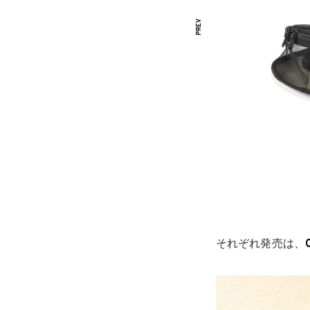
Washington QR BackPack JR
¥18,200+tax
それぞれ発売は、