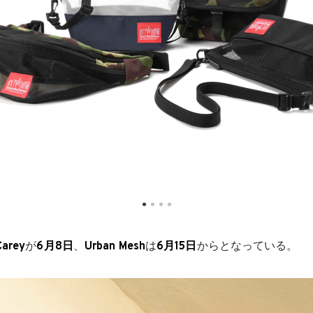
Carey
が
6月8日
、
Urban Mesh
は
6月15日
からとなっている。