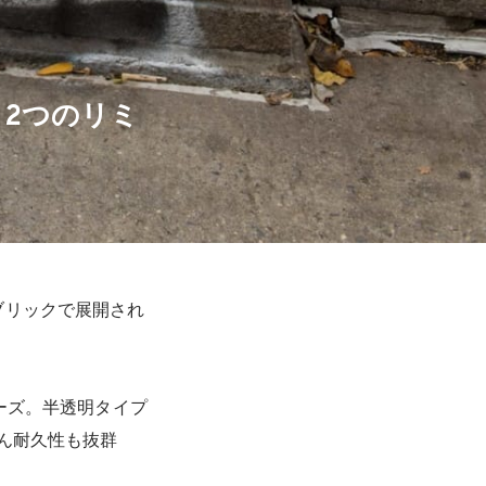
から2つのリミ
ブリックで展開され
ーズ。半透明タイプ
ん耐久性も抜群