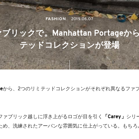
FASHION
2019.06.07
リックで。Manhattan Portage
テッドコレクションが登場
ge
から、2つのリミテッドコレクションがそれぞれ異なるファ
ファブリック越しに浮き上がるロゴが目を引く
「Carey」
シリ
ため、洗練されたアーバンな雰囲気に仕上がっている。もちろ