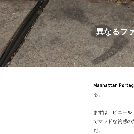
異なるファブ
Manhattan Porta
る。
まずは、ビニール
でマッドな質感の
だ。