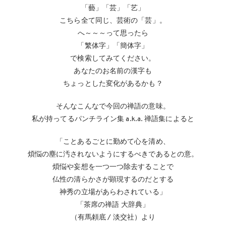
「藝」「芸」「艺」
こちら全て同じ、芸術の「芸」。
へ～～～って思ったら
「繁体字」「簡体字」
で検索してみてください。
あなたのお名前の漢字も
ちょっとした変化があるかも？
そんなこんなで今回の禅語の意味。
私が持ってるパンチライン集 a.k.a. 禅語集によると
「ことあるごとに勤めて心を清め、
煩悩の塵に汚されないようにするべきであるとの意。
煩悩や妄想を一つ一つ除去することで
仏性の清らかさが顕現するのだとする
神秀の立場があらわされている」
「茶席の禅語 大辞典」
（有馬頼底 / 淡交社）より