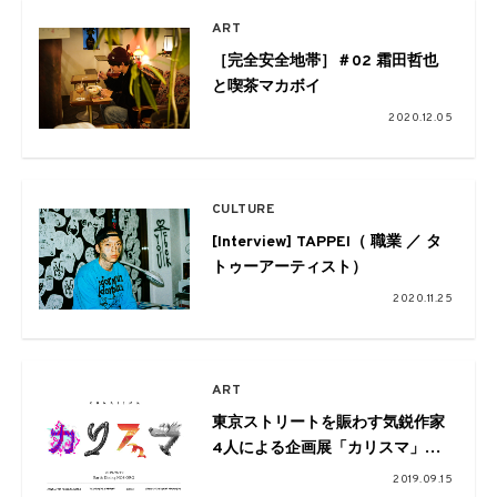
ART
［完全安全地帯］＃02 霜田哲也
と喫茶マカボイ
2020.12.05
CULTURE
[Interview] TAPPEI（ 職業 ／ タ
トゥーアーティスト）
2020.11.25
ART
東京ストリートを賑わす気鋭作家
4人による企画展「カリスマ」が
開催
2019.09.15