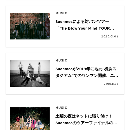
MUSIC
Suchmosによる対バンツアー
「The Blow Your Mind TOUR
2020」の第一弾にcero、ペトロ
2020.01.06
ールズ、松任谷由実らが発表
MUSIC
Suchmosが2019年に地元“横浜ス
タジアム”でのワンマン開催、ニュ
ーアルバムリリースを発表
2018.11.27
MUSIC
土曜の夜はネットに張り付け！
Suchmosのツアーファイナルの模
様をストリーミングで全編生配信