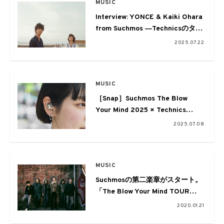
MUSIC
Interview: YONCE & Kaiki Ohara
from Suchmos ―Technicsのター
ンテーブルとレコードと音楽の話
2025.07.22
―
MUSIC
［Snap］Suchmos The Blow
Your Mind 2025 × Technics
Sound Trailer
2025.07.08
MUSIC
Suchmosの第二楽章がスタート。
「The Blow Your Mind TOUR
2020」にMr.Childrenやハナレグ
2020.01.21
ミの出演が決定