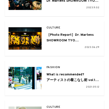
Dr. Martens SHOWROOM TYO
OVER KILL EXHIBITION “BODY
2023.11.02
BAG”
OPENING PARTY
@Dr. Martens SHOWROOM TYO
CULTURE
［Photo Report］Dr. Martens
SHOWROOM TYO
「SATELLITE STUDIO CURATED
2023.06.29
by GUCCIMAZE」
OPENING PARTY
@Dr. Martens SHOWROOM TYO
FASHION
What is recommended?
アーティストの着こなし術 vol.1
FAITH × Dr.Martens
2021.05.12
presents by FREAK’S STORE
CULTURE