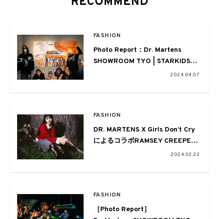
RECOMMEND
FASHION
Photo Report：Dr. Martens
SHOWROOM TYO | STARKIDS
VISUAL EXHIBITION
2024.04.07
FASHION
DR. MARTENS X Girls Don’t Cry
によるコラボRAMSEY CREEPER
が誕生!
2024.02.22
FASHION
［Photo Report］