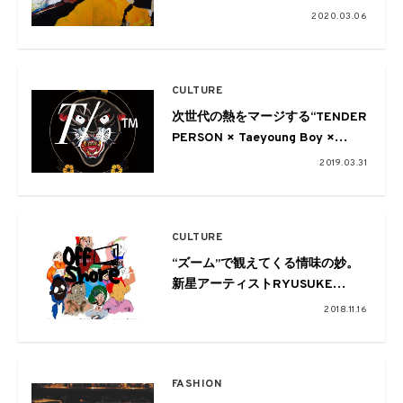
2020.03.06
CULTURE
次世代の熱をマージする“TENDER
PERSON × Taeyoung Boy ×
Ryusuke Sano”のトリプルネーム
2019.03.31
アイテムが発売決定！4/21にはイ
ベントも
CULTURE
“ズーム”で観えてくる情味の妙。
新星アーティストRYUSUKE
SANOの個展が開催
2018.11.16
FASHION