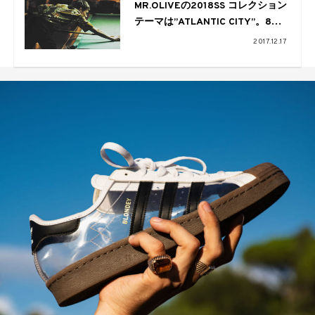
MR.OLIVEの2018SS コレクション
テーマは”ATLANTIC CITY”。80’s
アメリカントラッドの現代的解釈
2017.12.17