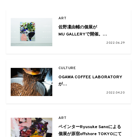
ART
佐野凜由輔の個展が
MU GALLERYで開催。
初の作品集も発売
2022.06.29
CULTURE
OGAWA COFFEE LABORATORY
が
ロースターコラボ企画第3弾を開
2022.04.20
催
ART
ペインターRyusuke Sanoによる
個展が原宿offshore TOKYOにて