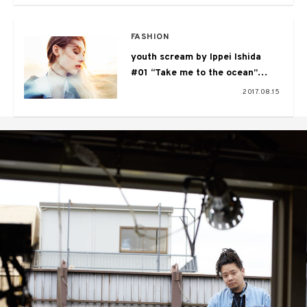
FASHION
youth scream by Ippei Ishida
#01 “Take me to the ocean”
Costarring Munehiro Hoashi
2017.08.15