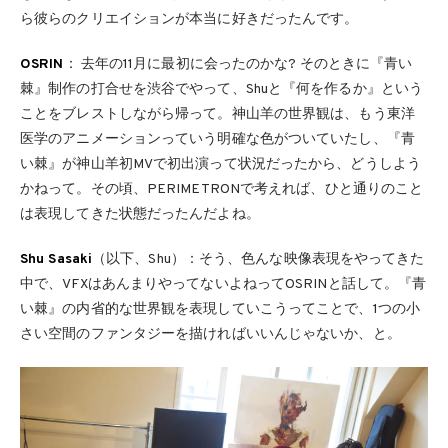
ら彼らのクリエイションが本当に好きだったんです。
OSRIN
： 去年の11月に最初に会ったのかな? そのときに『青い
棘』制作の打合せを渋谷でやって、Shuと『何を作るか』という
ことをブレストしながら帰って。神山羊の世界観は、もう東洋
医学のアニメーションっていう明確な色がついていたし、『青
い棘』が神山羊初MVで初出演って状況だったから、どうしよう
かねって。その頃、PERIMETRONで考えれば、ひと通りのこと
は表現してきた状態だったんだよね。
Shu Sasaki
（以下、Shu）：そう、色んな映像表現をやってきた
中で、VFXはあんまりやってないよねってOSRINと話して。『青
い棘』の内省的な世界観を表現していこうってことで、1つの小
さい空間のファンタジーを描ければいいんじゃないか、と。