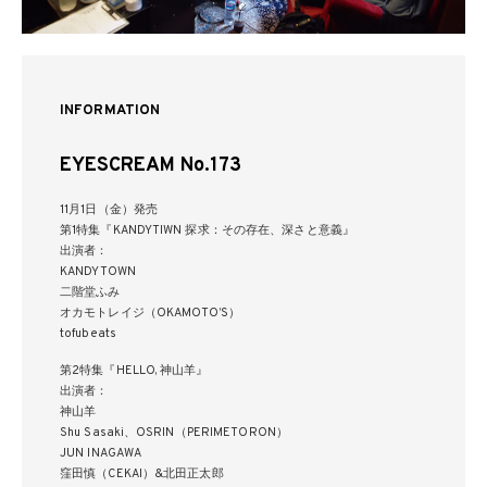
INFORMATION
EYESCREAM No.173
11月1日（金）発売
第1特集『KANDYTIWN 探求：その存在、深さと意義』
出演者：
KANDYTOWN
二階堂ふみ
オカモトレイジ（OKAMOTO’S）
tofubeats
第2特集『HELLO, 神山羊』
出演者：
神山羊
Shu Sasaki、OSRIN（PERIMETORON）
JUN INAGAWA
窪田慎（CEKAI）&北田正太郎