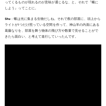
ってくるものが現れるのが意味が通じるな、と。それで『蛾に
しよう』ってことに。
Shu
：蛾は光に集まる生物だしね。それで夜の部屋に、頭上から
ライトが1つだけ照っている空間を作って、神山羊の内面にある
葛藤なりを、部屋を舞う物体の飛び方や数量で見せることがで
きたら面白い、と考えて進行していったんです。