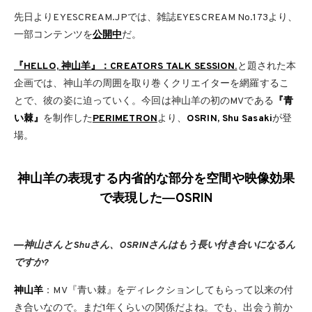
先日よりEYESCREAM.JPでは、雑誌EYESCREAM No.173より、
一部コンテンツを
公開中
だ。
『HELLO, 神山羊』：CREATORS TALK SESSION.
と題された本
企画では、神山羊の周囲を取り巻くクリエイターを網羅するこ
とで、彼の姿に迫っていく。今回は神山羊の初のMVである
『青
い棘』
を制作した
PERIMETRON
より、
OSRIN, Shu Sasaki
が登
場。
神山羊の表現する内省的な部分を空間や映像効果
で表現した―OSRIN
―神山さんとShuさん、OSRINさんはもう長い付き合いになるん
ですか?
神山羊
：MV『青い棘』をディレクションしてもらって以来の付
き合いなので。まだ1年くらいの関係だよね。でも、出会う前か