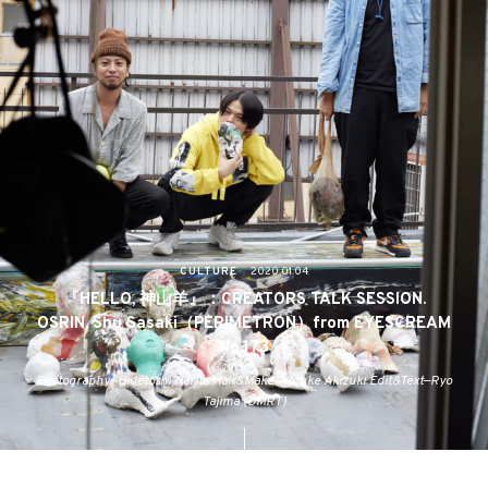
CULTURE
2020.01.04
『HELLO, 神山羊』：CREATORS TALK SESSION.
OSRIN, Shu Sasaki（PERIMETRON）from EYESCREAM
No.173
Photography—Hidetoshi Narita Hair&Make—Yosuke Akizuki Edit&Text—Ryo
Tajima (DMRT)