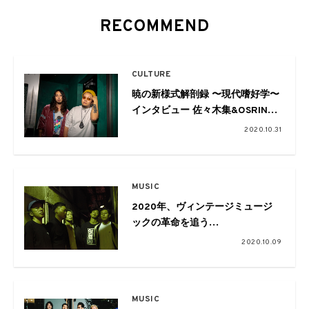
RECOMMEND
CULTURE
暁の新様式解剖録 〜現代嗜好学〜
インタビュー 佐々木集&OSRIN
[PERIMETRON]
2020.10.31
MUSIC
2020年、ヴィンテージミュージ
ックの革命を追う
Vol.11 Talk session with
2020.10.09
999999999
MUSIC