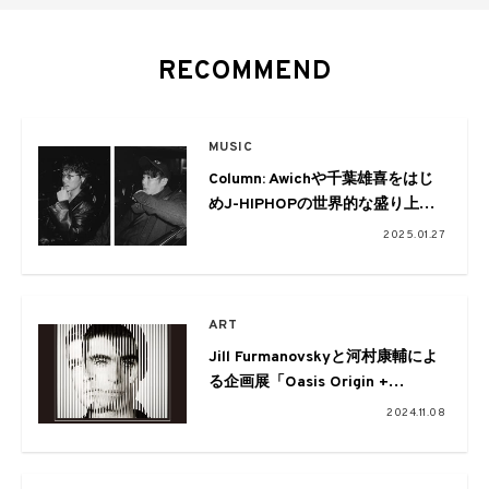
RECOMMEND
MUSIC
Column: Awichや千葉雄喜をはじ
めJ-HIPHOPの世界的な盛り上が
りにグラミーが注目!
2025.01.27
ART
Jill Furmanovskyと河村康輔によ
る企画展「Oasis Origin +
Reconstruction」がNew Gallery
2024.11.08
で開催中