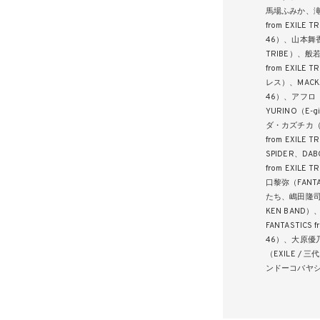
馬場ふみか、滝沢カ
from EXI
46）、山本舞香、
TRIBE）、般若、
from EXIL
レス）、MAC
46）、アフロ
YURINO（E-g
ダ・カズチカ（新
from EXILE
SPIDER、D
from EXIL
口黎弥（FANTA
たち、嶋田隆司、
KEN BAND
FANTASTIC
46）、大原優
（EXILE / 三代
ンドーコバヤ