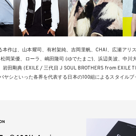
本作は、山本耀司、有村架純、吉岡里帆、CHAI、広瀬アリス
、松岡茉優、ローラ、嶋田隆司 (ゆでたまご)、浜辺美波、中川大志
典 (EXILE / 三代目 J SOUL BROTHERS from EXILE
コバヤシといった各界を代表する日本の100組によるスタイル
。
ON