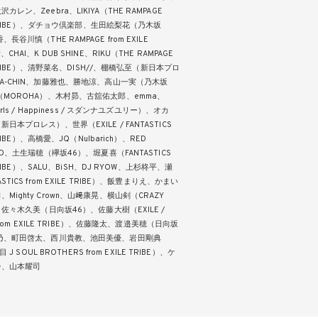
レン、Zeebra、LIKIYA（THE RAMPAGE
LE TRIBE）、ダチョウ倶楽部、生田絵梨花（乃木坂
長谷川慎（THE RAMPAGE from EXILE
CHAI、K DUB SHINE、RIKU（THE RAMPAGE
E TRIBE）、清野菜名、DISH//、棚橋弘至（新日本プロ
KA-CHIN、加藤雅也、勝地涼、高山一実（乃木坂
（MOROHA）、木村昴、古舘佑太郎、emma、
irls / Happiness / スダンナユズユリー）、オカ
日本プロレス）、世界（EXILE / FANTASTICS
 TRIBE）、高橋愛、JQ（Nulbarich）、RED
ABO、土生瑞穂（欅坂46）、堀夏喜（FANTASTICS
E TRIBE）、SALU、BiSH、DJ RYOW、上杉柊平、瀬
STICS from EXILE TRIBE）、飯豊まりえ、かまい
Mighty Crown、山﨑康晃、横山剣（CRAZY
）、佐々木久美（日向坂46）、佐藤大樹（EXILE /
S from EXILE TRIBE）、佐藤隆太、渡邉美穂（日向坂
乃、町田啓太、西川貴教、池田美優、岩田剛典
目 J SOUL BROTHERS from EXILE TRIBE）、ケ
シ、山本耀司