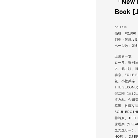
「New E
Book [
on sale
価格：¥2,800
判型・体裁：B
ページ数：216
出演者一覧
ローラ、野村
ス、武井咲、
春奈、EXILE S
花、小松菜奈、山崎
THE SECO
健二郎（三代目 J 
すみれ、今田
幸宏、佐藤栞里、松
SOUL BROTH
井玲奈、JP 
珠理奈（SKE48
ユズユリー）、Z
HOP）、DJ K