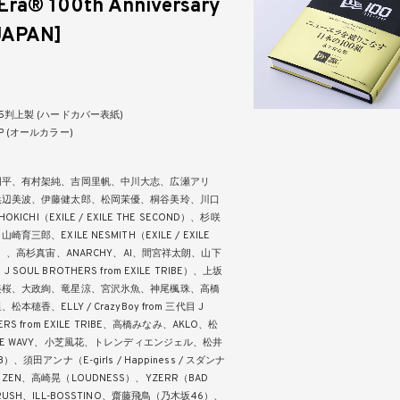
ra® 100th Anniversary
JAPAN]
5判上製 (ハードカバー表紙)
P (オールカラー)
周平、有村架純、吉岡里帆、中川大志、広瀬アリ
浜辺美波、伊藤健太郎、松岡茉優、桐谷美玲、川口
HOKICHI（EXILE / EXILE THE SECOND）、杉咲
育三郎、EXILE NESMITH（EXILE / EXILE
ND）、高杉真宙、ANARCHY、AI、間宮祥太朗、山下
SOUL BROTHERS from EXILE TRIBE）、上坂
美桜、大政絢、竜星涼、宮沢氷魚、神尾楓珠、高橋
本穂香、ELLY / CrazyBoy from 三代目 J
ERS from EXILE TRIBE、高橋みなみ、AKLO、松
THE WAVY、小芝風花、トレンディエンジェル、松井
）、須田アンナ（E-girls / Happiness / スダンナ
EN、高崎晃（LOUDNESS）、YZERR（BAD
RUSH、ILL-BOSSTINO、齋藤飛鳥（乃木坂46）、