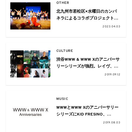
OTHER
北九州市若松区×水曜日のカンパ
ネラによるコラボプロジェクト第
二弾ドキュメンタリー映像作品が
2023.04.03
公開
CULTURE
渋谷WWW & WWW Xのアニバーサ
リーシリーズが強烈。レイヴ、ヒ
ップホップ、電子音響、サイケデ
2019.09.12
リックと縦横無尽に
MUSIC
WWWとWWW Xのアニバーサリー
シリーズにKID FRESINO、
Tohji、Jamila Woods、D.A.N.らが
2019.08.03
出演