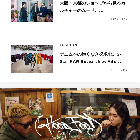
大阪・京都のショップから見るカ
ルチャーのムード。
Pulp×VOU×ペフ鼎談
2019.04.17
FASHION
デニムへの飽くなき探求心。G-
Star RAW Research by Aitor
Throupの第3弾が公開
2017.07.04