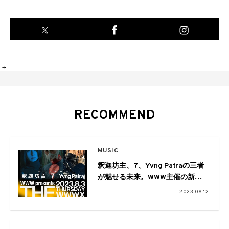
-->
RECOMMEND
MUSIC
釈迦坊主、7、Yvng Patraの三者
が魅せる未来。WWW主催の新企
画「THE WORLD」が開催
2023.06.12