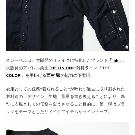
本レーベルは、大阪発のリメイクに特化したブランド
「ink」
、
大阪発のアパレル集団
THE UNION
の雑貨ライン
「THE
COLOR」
を手掛ける
西村 顕
の協力の下実現。
衣服としての任務“着られること”が叶わず過去に取り残された
衣料達の、デザイン、生地、背景を書き換えることにより、新
たに衣服としての任務を全うさせること目的に、第一弾はブラ
ックをテーマとしたリメイクアイテムがラインナップ。