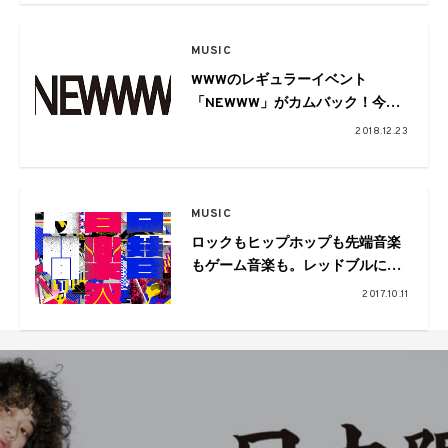
MUSIC
WWWのレギュラーイベント
「NEWWW」がカムバック！今後
の活躍から目が離せないアップカ
2018.12.23
ミングなアーティストが集結
MUSIC
ロックもヒップホップも先端音楽
もゲーム音楽も。レッドブルによ
る音楽フェスが開催
2017.10.11