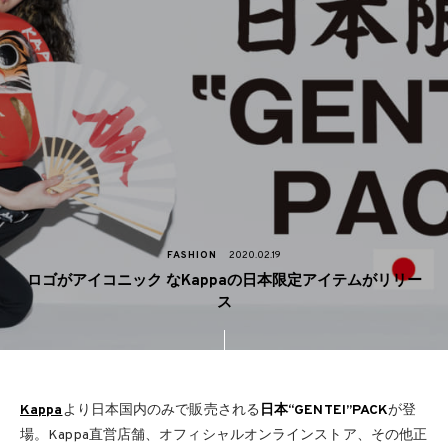
FASHION
2020.02.19
ロゴがアイコニック なKappaの日本限定アイテムがリリー
ス
Kappa
より日本国内のみで販売される
日本“GENTEI”PACK
が登
場。Kappa直営店舗、オフィシャルオンラインストア、その他正