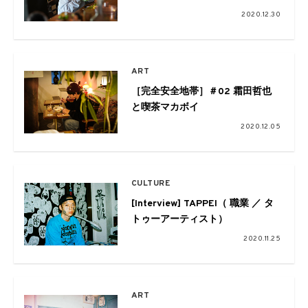
2020.12.30
ART
［完全安全地帯］＃02 霜田哲也
と喫茶マカボイ
2020.12.05
CULTURE
[Interview] TAPPEI（ 職業 ／ タ
トゥーアーティスト）
2020.11.25
ART