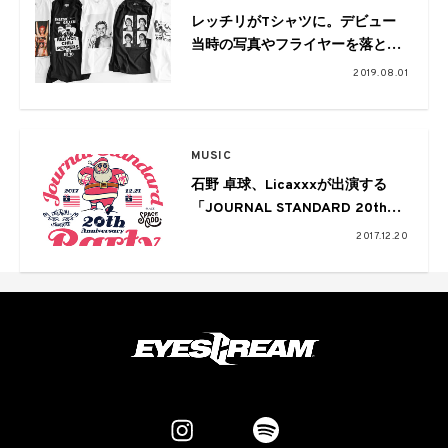
レッチリがTシャツに。デビュー
当時の写真やフライヤーを落とし
込んだカプセルコレクションが登
2019.08.01
場
MUSIC
石野 卓球、Licaxxxが出演する
「JOURNAL STANDARD 20th
Anniversary Party」が明日開催
2017.12.20