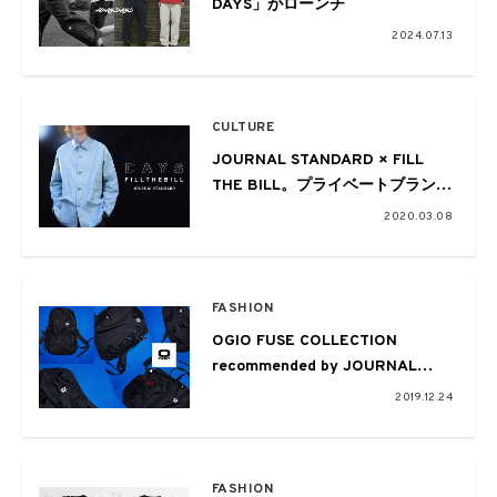
DAYS」がローンチ
2024.07.13
CULTURE
JOURNAL STANDARD × FILL
THE BILL。プライベートブランド
がローンチ
2020.03.08
FASHION
OGIO FUSE COLLECTION
recommended by JOURNAL
STANDARD
2019.12.24
FASHION