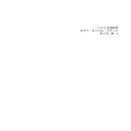
シャツ ￥28600
カラー：キャメル、ブラック
サイズ：M、L