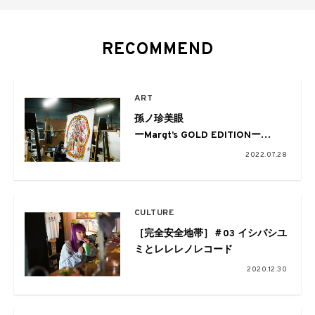
RECOMMEND
ART
孫ノ珍美眼
ーMargt’s GOLD EDITIONー
職人の技キラリ☆カオスが花咲く
2022.07.28
超大作
CULTURE
［完全安全地帯］＃03 イシバシユ
ミとレレレノレコード
2020.12.30