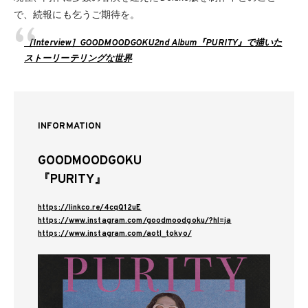
で、続報にも乞うご期待を。
［Interview］GOODMOODGOKU2nd Album『PURITY』で描いた
ストーリーテリングな世界
INFORMATION
GOODMOODGOKU
『PURITY』
https://linkco.re/4cqQ12uE
https://www.instagram.com/goodmoodgoku/?hl=ja
https://www.instagram.com/aotl_tokyo/