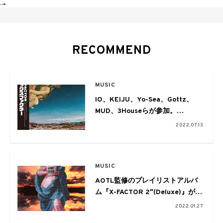
-->
RECOMMEND
MUSIC
IO、KEIJU、Yo-Sea、Gottz、
MUD、3Houseらが参加。
AOTLのコンピレーション『X-
2022.07.13
FACTOR』、
『X-FACTOR 2 “Deluxe”』がアナ
ログ化
MUSIC
AOTL監修のプレイリストアルバ
ム『X-FACTOR 2″(Deluxe)』がリ
リース。GOODMOODGOKU、
2022.01.27
Yo-Sea、3House、HIYADAMらが