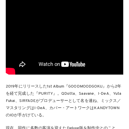
2019年にリリースした1st Album『GOODMOODGOKU』から2年
を経て完成した『PURITY』。QDotta、Saavane、I-DeA、Yuta
Fukai、SIRFADEがプロデューサーとして名を連ね、ミックス／
マスタリングはI-DeA、カバー・アートワークはKANDYTOWN
のIOが手がけている。
現在、同作に多数の客演を迎えたDeluxe版を制作中とのこと