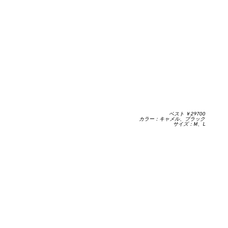
ベスト ￥29700
カラー：キャメル、ブラック
サイズ：M、L