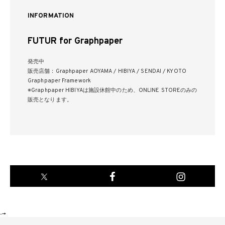
INFORMATION
FUTUR for Graphpaper
発売中
販売店舗：Graphpaper AOYAMA / HIBIYA / SENDAI / KYOTO
Graphpaper Framework
※Graphpaper HIBIYAは施設休館中のため、ONLINE STOREのみの
販売となります。
-->