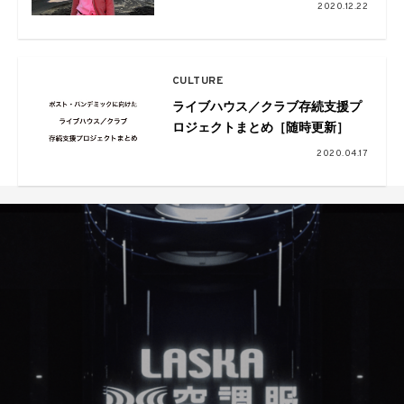
『Purity』より「Only You」のビ
2020.12.22
ジュアライザーを公開
CULTURE
ライブハウス／クラブ存続支援プ
ロジェクトまとめ［随時更新］
2020.04.17