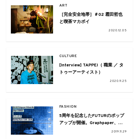
ART
［完全安全地帯］＃02 霜田哲也
と喫茶マカボイ
2020.12.05
CULTURE
[Interview] TAPPEI（ 職業 ／ タ
トゥーアーティスト）
2020.11.25
FASHION
5周年を記念したFUTURのポップ
アップが開催。Graphpaper、
HELLY HANSEN、MIZUNO、
2019.11.29
AURALEE、HELLRAZORとのコ