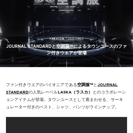
FASHION
2021.05.23
JOURNAL STANDARDと空調服™によるタウンユースのファ
ン付きウエアが登場
ファン付きウエアのパイオニアである
空調服™
と
JOURNAL
STANDARD
の人気レーベル
LASKA（ラスカ）
とのコラボレーシ
ョンアイテムが登場。タウンユースとして着まわせる、サーキ
ュレーター付きのベスト、シャツ、パンツがラインナップ。