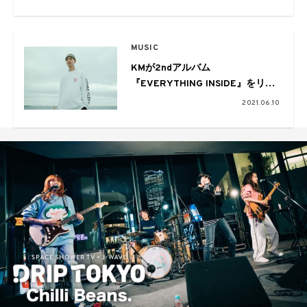
MUSIC
KMが2ndアルバム
『EVERYTHING INSIDE』をリリ
ース。Daichi Yamamoto、
2021.06.10
(sic)boy、LEX、JJJ &
Campanella、SPARTAら全14組