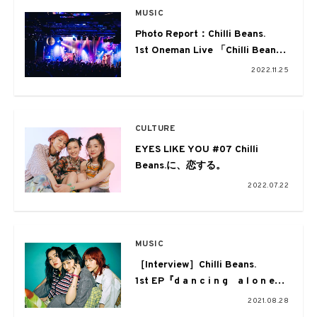
MUSIC
Photo Report：Chilli Beans.
1st Oneman Live 「Chilli Beans.
Room」
2022.11.25
CULTURE
EYES LIKE YOU #07 Chilli
Beans.に、恋する。
2022.07.22
MUSIC
［Interview］Chilli Beans.
1st EP『d a n c i n g a l o n e』
等身大で紡いだ素直な想い
2021.08.28