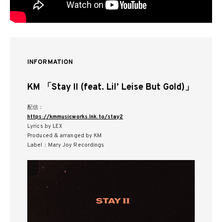
INFORMATION
KM 「Stay II (feat. Lil’ Leise But Gold)」
配信：
https://kmmusicworks.lnk.to/stay2
Lyrics by LEX
Produced & arranged by KM
Label：Mary Joy Recordings