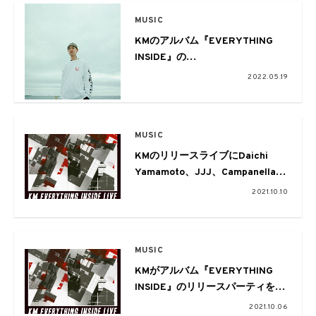
瑞希、WONK
MUSIC
KMのアルバム『EVERYTHING
INSIDE』の
アナログ盤が発売。インストゥル
2022.05.19
メンタル
『nothing outside (EVERYTHING
INSIDE Instrumental)』も配信
MUSIC
KMのリリースライブにDaichi
Yamamoto、JJJ、Campanella、
田我流、C.O.S.A.、Lil’ Leise But
2021.10.10
Gold、SPARTAが出演
MUSIC
KMがアルバム『EVERYTHING
INSIDE』のリリースパーティを
WWW Xにて開催
2021.10.06