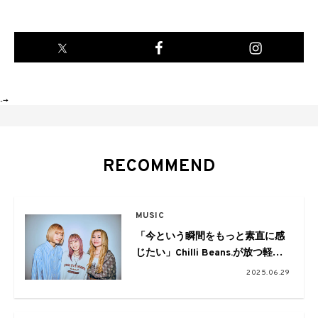
-->
RECOMMEND
MUSIC
「今という瞬間をもっと素直に感
じたい」Chilli Beans.が放つ軽や
かな新作EP『the outside wind』
2025.06.29