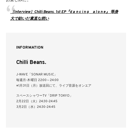
お楽しみに。
［Interview］Chilli Beans. 1st EP『d a n c i n g a l o n e』 等身
大で紡いだ素直な想い
INFORMATION
Chilli Beans.
J-WAVE「SONAR MUSIC」
毎週月-木曜日 22:00～24:00
※1月31日（月）放送回にて、ライブ音源をオンエア
スペースシャワーTV「DRIP TOKYO」
2月22日（火）24:30-24:45
3月2日（水）24:30-24:45