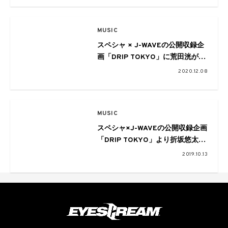
MUSIC
スペシャ × J-WAVEの公開収録企
画「DRIP TOKYO」に荒田洸が登
場。ソロ名義では初となるフルバ
2020.12.08
ンドセットを披露
MUSIC
スペシャ×J-WAVEの公開収録企画
「DRIP TOKYO」より折坂悠太の
弾き語り映像を公開
2019.10.13