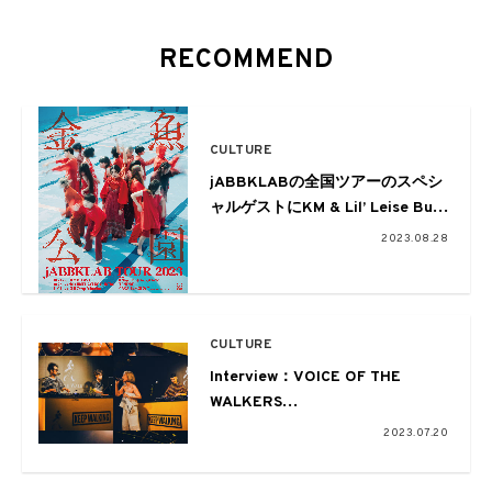
RECOMMEND
CULTURE
jABBKLABの全国ツアーのスペシ
ャルゲストにKM & Lil’ Leise But
Gold、TENDRE、CBS&鈴木真海
2023.08.28
子(from Pistachio Studio)が決定
CULTURE
Interview：VOICE OF THE
WALKERS
荒谷翔大（yonawo）、Skaai、
2023.07.20
Snowk、
KM＆Lil’ Leise But Gold、大比良