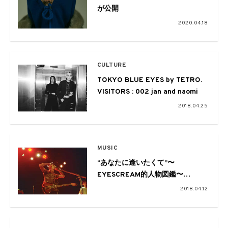
が公開
2020.04.18
CULTURE
TOKYO BLUE EYES by TETRO.
VISITORS : 002 jan and naomi
2018.04.25
MUSIC
“あなたに逢いたくて”〜
EYESCREAM的人物図鑑〜
Page.02 神出鬼没のスーパーバン
2018.04.12
ド、“GOD”