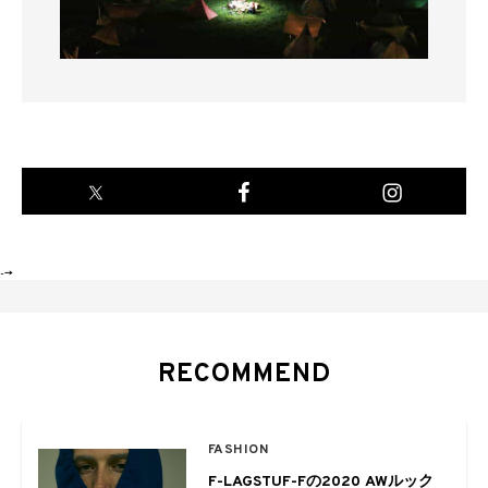
-->
RECOMMEND
FASHION
F-LAGSTUF-Fの2020 AWルック