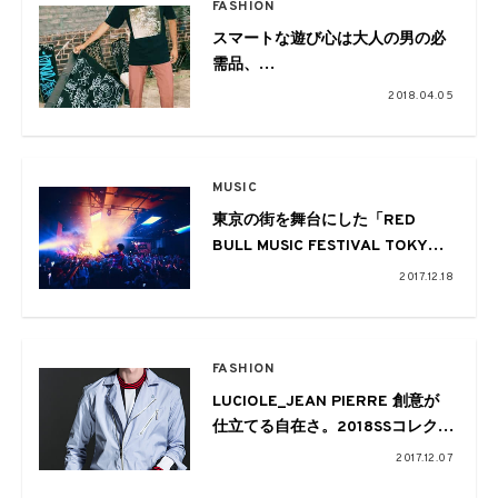
FASHION
スマートな遊び心は大人の男の必
需品、
CHARI&CO 2018 SUMMER LOOK
2018.04.05
MUSIC
東京の街を舞台にした「RED
BULL MUSIC FESTIVAL TOKYO
2017」をプレイバック
2017.12.18
FASHION
LUCIOLE_JEAN PIERRE 創意が
仕立てる自在さ。2018SSコレクシ
ョン
2017.12.07