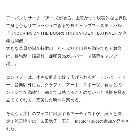
アーバンリサーチ ドアーズが贈る、上質かつ非現実的な世界観
で身も心もリフレッシュできる野外キャンプフェスティバル
『KNOCKING ON THE DOORS TINY GARDEN FESTIVAL』が今
年も開催！
大きな草原や湖が特徴の、たっぷりと自然を満喫できる舞台
は、群馬県・嬬恋村「無印良品カンパーニャ嬬恋キャンプ
場」。
コンセプトは、小さな庭先で繰り広げられるガーデンパーティ
ー。音楽以外にも、クラフト、アート、スポーツ、食などのコ
ンテンツが満載で、都会では感じることのなかった感情を掻き
立ててくれて、充実した時間を楽める。
そんな大注目のフェスに出演するアーティストが、続々と決
定！第三弾では、柴田聡子、王舟、tricolor (duo)の参加が発表さ
れた。