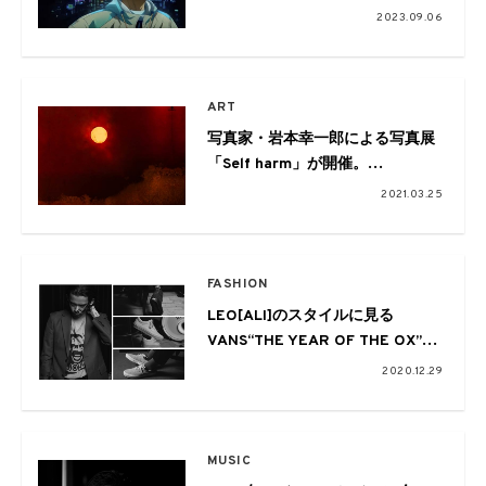
2023.09.06
ART
写真家・岩本幸一郎による写真展
「Self harm」が開催。
naomi paris tokyoによる音源が展
2021.03.25
示会場を彩る
FASHION
LEO[ALI]のスタイルに見る
VANS“THE YEAR OF THE OX”
コレクションのスニーカー
2020.12.29
MUSIC