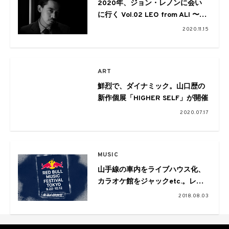
2020年、ジョン・レノンに会い
に行く Vol.02 LEO from ALI 〜ニ
ューベスト盤『GIMME SOME
2020.11.15
TRUTH.』を聴いて〜
ART
鮮烈で、ダイナミック。山口歴の
新作個展「HIGHER SELF」が開催
2020.07.17
MUSIC
山手線の車内をライブハウス化、
カラオケ館をジャックetc.。レッ
ドブルによる音楽フェス「RED
2018.08.03
BULL MUSIC FESTIVAL
TOKYO」が今年も開催