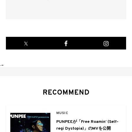
-->
RECOMMEND
MUSIC
PUNPEEが「Free Roamin’ (Self-
regi Dystopia)」のMVを公開