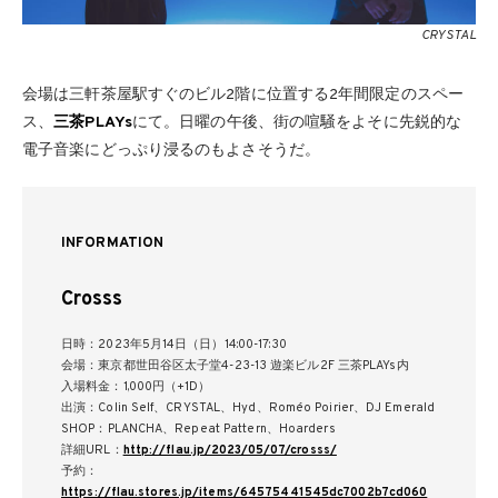
CRYSTAL
会場は三軒茶屋駅すぐのビル2階に位置する2年間限定のスペー
ス、
三茶PLAYs
にて。日曜の午後、街の喧騒をよそに先鋭的な
電子音楽にどっぷり浸るのもよさそうだ。
INFORMATION
Crosss
日時：2023年5月14日（日）14:00-17:30
会場：東京都世田谷区太子堂4-23-13 遊楽ビル2F 三茶PLAYs内
入場料金：1,000円（+1D）
出演：Colin Self、CRYSTAL、Hyd、Roméo Poirier、DJ Emerald
SHOP：PLANCHA、Repeat Pattern、Hoarders
詳細URL：
http://flau.jp/2023/05/07/crosss/
予約：
https://flau.stores.jp/items/64575441545dc7002b7cd060