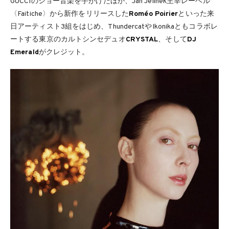
GUCCIのショー音楽を手がけたほか、Jan Jelinek主宰レーベル
〈Faitiche〉から新作をリリースした
Roméo Poirier
といった来
日アーティスト3組をはじめ、ThundercatやIkonikaともコラボレ
ートする東京のカルトシンセデュオ
CRYSTAL
、そして
DJ
Emerald
がクレジット。