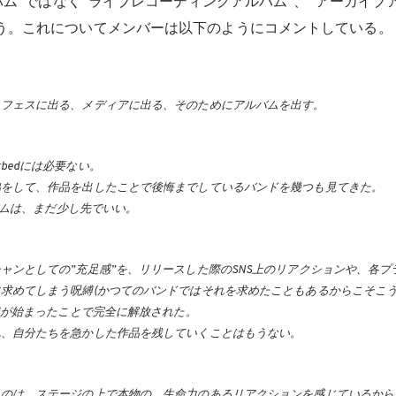
ルバム”ではなく“ライブレコーディングアルバム”、“アーカイブ
う。これについてメンバーは以下のようにコメントしている。
、フェスに出る、メディアに出る、そのためにアルバムを出す。
bedには必要ない。
協をして、作品を出したことで後悔までしているバンドを幾つも見てきた。
ルバムは、まだ少し先でいい。
ャンとしての”充足感”を、リリースした際のSNS上のリアクションや、各プ
求めてしまう呪縛(かつてのバンドではそれを求めたこともあるからこそこ
edが始まったことで完全に解放された。
れ、自分たちを急かした作品を残していくことはもうない。
るのは、ステージの上で本物の、生命力のあるリアクションを感じているから