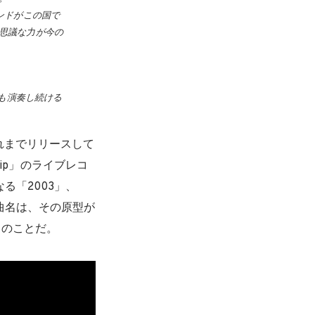
ンドがこの国で
思議な力が今の
後も演奏し続ける
れまでリリースして
ship」のライブレコ
る「2003」、
」の曲名は、その原型が
とのことだ。