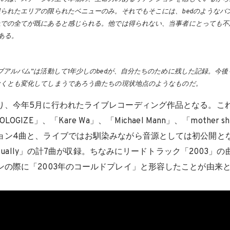
られたエリアの限られたベニューのみ。それでもそこには、bedのようなバ
上での全てが既にあると感じられる。他では得られない、当事者にとっても不
はある。
ブアルバム”は活動して1年少しのbedが、自分たちのために残した記録。今
なくとも変化してしまうであろう曲たちの現状地点のようなものだ。
り、今年5月に行われたライブレコーディング作品となる。こ
OGIZE」、「Kare Wa」、「Michael Mann」、「mother 
ョン4曲と、ライブではお馴染みながら音源としては初公開とな
entually」の計7曲が収録。ちなみにリードトラック「2003
ンの際に「2003年のコールドプレイ」と形容したことが由来