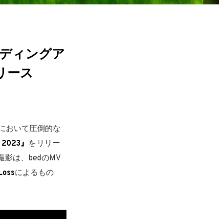
ーディングア
をリリース
において圧倒的な
, 2023』
をリリー
影は、bedのMV
Loss
によるもの