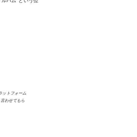
アルバム”という位
ラットフォーム
う言わせてもら
。