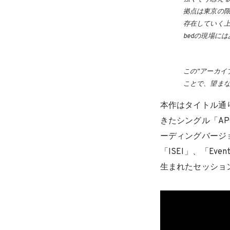
拠点は東京の限
存在していく
bedの現場に
この”アーカイ
ことで、望ま
本作はタイトル通
きたシングル「APOL
ーディングバージ
「ISEI」、「Ev
生まれたセッショ