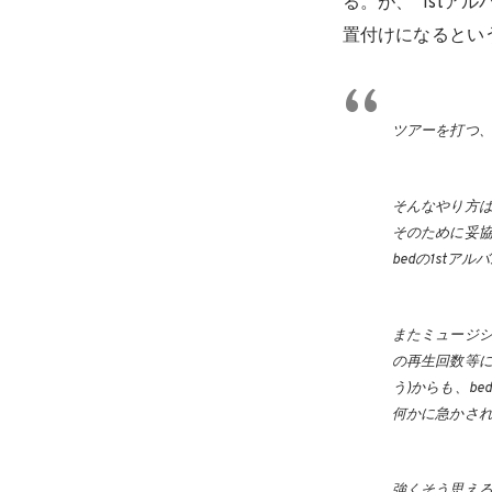
る。が、”1stア
置付けになるとい
ツアーを打つ
そんなやり方は
そのために妥
bedの1stア
またミュージシ
の再生回数等に
う)からも、b
何かに急かさ
強くそう思え