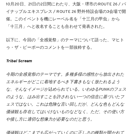
10月20日、21日の2日間にわたり、大阪・堺市のROUTE 26 / パ
イナップルエキスプレス / ROUTE 26 野外特設会場の3会場で開
催。このイベントを機にレーベル名を「十三月の甲虫」から
「十三月」へと改名することも合わせて発表された。
以下に、今回の「全感覚祭」のテーマについて語った、マヒト
ゥ・ザ・ピーポーのコメントを一部抜粋する。
Tribal Scream
今期の全感覚祭のテーマです。多種多様の感性から放出された
エネルギーがどこに着地するべき下書きもなく放たれるよう
な、そんなイメージが込められている。いわゆるPUNKのフェス
のような、はみ出すことを許されない一つの信念に基づいたフ
ェスではない。これは危険な言い回しだが、どんな色もどんな
価値観も存在してはいけないものなどなく、ただ、その使い方
や接し方に適切な想像力が必要なのだと思う。
価値観はどこまでも広がっていくのに正しさの種類が開かれて