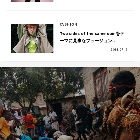
FASHION
Two sides of the same coinをテ
ーマに見事なフュージョン
“elephant TRIBAL fabrics” 2019
2018.09.17
S/S