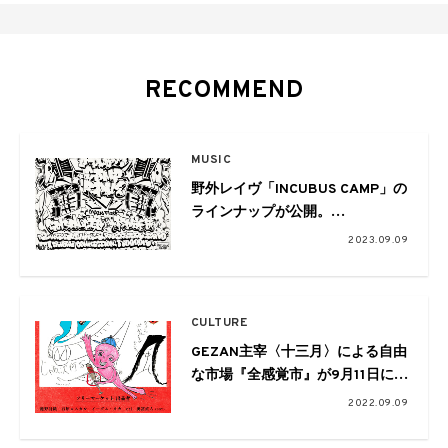
RECOMMEND
MUSIC
野外レイヴ「INCUBUS CAMP」の
ラインナップが公開。
CONDUCTA、ROSKA、Amapi
2023.09.09
Night、FULLHOUSE、Rave
Racers、Tribal Connection、
TYO GQOMらが集結
CULTURE
GEZAN主宰〈十三月〉による自由
な市場『全感覚市』が9月11日に渋
谷JINNAN HOUSEで開催
2022.09.09