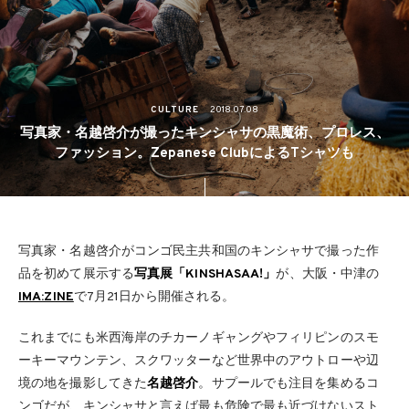
CULTURE
2018.07.08
写真家・名越啓介が撮ったキンシャサの黒魔術、プロレス、
ファッション。Zepanese ClubによるTシャツも
写真家・名越啓介がコンゴ民主共和国のキンシャサで撮った作
品を初めて展示する
写真展「KINSHASAA!」
が、大阪・中津の
IMA:ZINE
で7月21日から開催される。
これまでにも米西海岸のチカーノギャングやフィリピンのスモ
ーキーマウンテン、スクワッターなど世界中のアウトローや辺
境の地を撮影してきた
名越啓介
。サプールでも注目を集めるコ
ンゴだが、キンシャサと言えば最も危険で最も近づけないスト