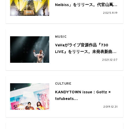
Neibiss」をリリース。代官山蔦屋
書店で書籍刊行のポップアップも
2025.11.19
開催
MUSIC
VaVaがライブ音源作品『730
LIVE』をリリース。未発表新曲
「バハムート」も収録
2021.12.07
CULTURE
KANDYTOWN issue：Gottz ×
tofubeats
Talk SESSION from EYESCREAM
2019.12.31
No.173