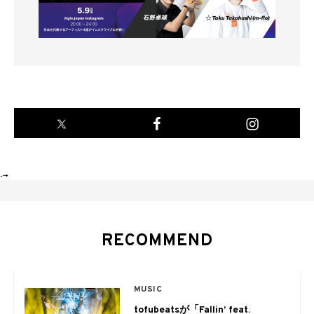
-->
RECOMMEND
MUSIC
tofubeatsが「Fallin’ feat.