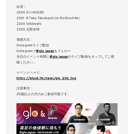
出演：
20:00 DJ HASEBE
21:00 ☆Taku Takahashi (m-flo/block.fm）
22:00 tofubeats
23:00 石野卓球
視聴方法：
Instagramライブ配信
Instagramで
@glo.japan
をフォロー
当日のイベント時間に
@glo.japan
のライブ動画をタップしてご視
聴ください。
イベントページ：
https://block.fm/news/glo_bfm_live
注意事項：
20歳以上の方のみご参加可能です。