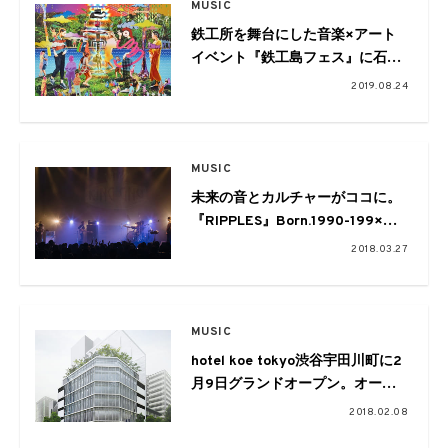
MUSIC
鉄工所を舞台にした音楽×アート
イベント『鉄工島フェス』に石野
卓球、FNCYらが出演
2019.08.24
MUSIC
未来の音とカルチャーがココに。
『RIPPLES』Born.1990-199×か
ら発信された鮮烈なエネルギー
2018.03.27
MUSIC
hotel koe tokyo渋谷宇田川町に2
月9日グランドオープン。オープ
ニングイベントにはAwesome
2018.02.08
City Club、tofubeats、iriらが出