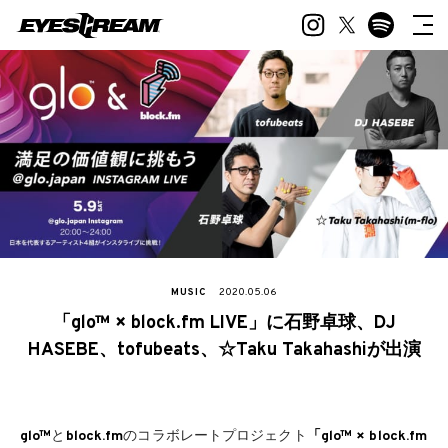
MUSIC
2020.05.06
「glo™ × block.fm LIVE」に石野卓球、DJ
HASEBE、tofubeats、☆Taku Takahashiが出演
glo™
と
block.fm
のコラボレートプロジェクト
「glo™ × block.fm