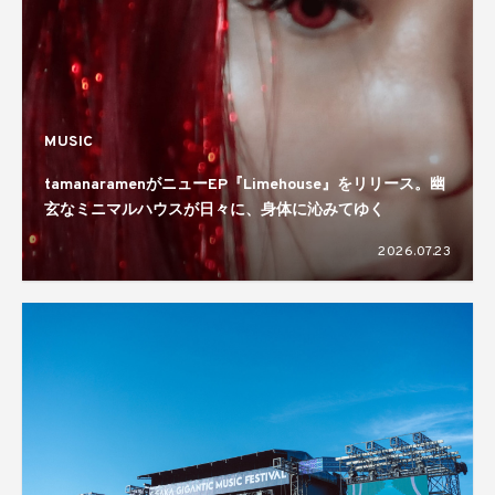
MUSIC
tamanaramenがニューEP『Limehouse』をリリース。幽
玄なミニマルハウスが日々に、身体に沁みてゆく
2026.07.23