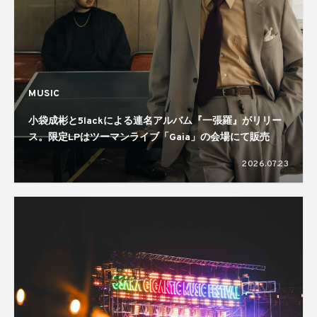
MUSIC
小袋成彬と5lackによる連名アルバム『一張羅』がリリー
ス。限定LPはツーマンライブ「Gaia」の会場にて販売
2026.07.23