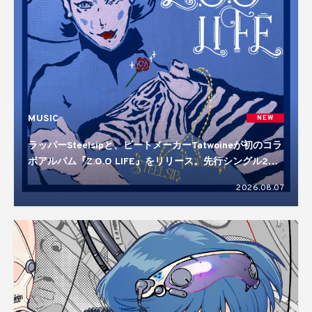
MUSIC
NEW
ラッパーSteelsipと、ビートメーカーTatwoineが初のコラ
ボアルバム『Z.O.O LIFE』をリリース。先行シングル2曲
を含む10曲入り
2026.08.07