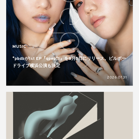
MUSIC
°pbdbが1st EP『qpep°1』を8月5日にリリース。ビルボー
ドライブ横浜公演も決定
2026.07.31