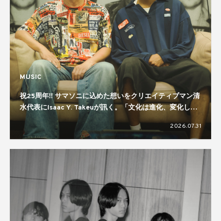
MUSIC
祝25周年!! サマソニに込めた想いをクリエイティブマン清
水代表にIsaac Y. Takeuが訊く。「文化は進化、変化して
いくもの」「規模感が大事」
2026.07.31