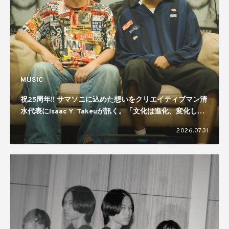
MUSIC
祝25周年!! サマソニに込めた想いをクリエイティブマン清
水代表にIsaac Y. Takeuが訊く。「文化は進化、変化して
いくもの」「規模感が大事」
2026.07.31