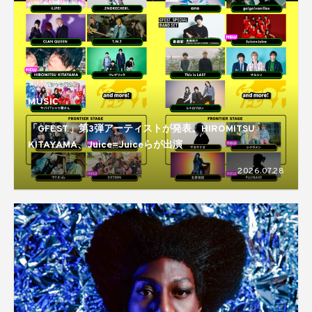
MUSIC
「GFEST.」第3弾アーティストが発表。HIROMITSU
KITAYAMA、Juice=Juiceらが出演
2026.07.28