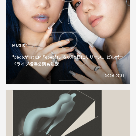
MUSIC
°pbdbが1st EP『qpep°1』を8月5日にリリース。ビルボー
ドライブ横浜公演も決定
2026.07.31