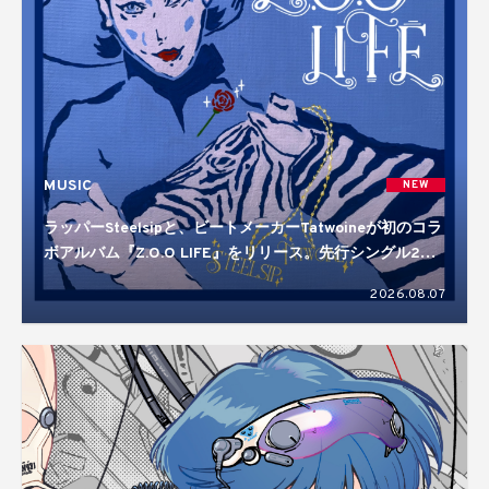
MUSIC
NEW
ラッパーSteelsipと、ビートメーカーTatwoineが初のコラ
ボアルバム『Z.O.O LIFE』をリリース。先行シングル2曲
を含む10曲入り
2026.08.07