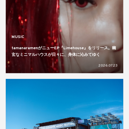
MUSIC
tamanaramenがニューEP『Limehouse』をリリース。幽
玄なミニマルハウスが日々に、身体に沁みてゆく
2026.07.23