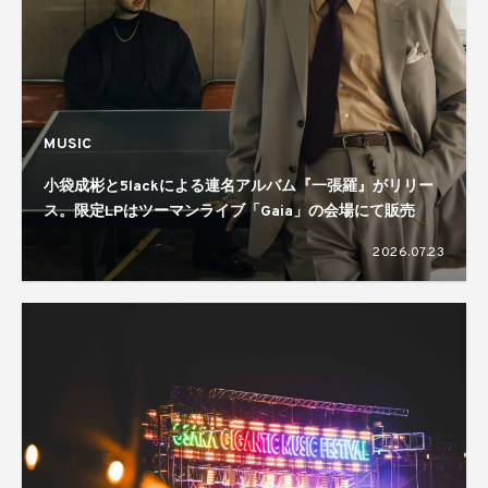
MUSIC
小袋成彬と5lackによる連名アルバム『一張羅』がリリー
ス。限定LPはツーマンライブ「Gaia」の会場にて販売
2026.07.23