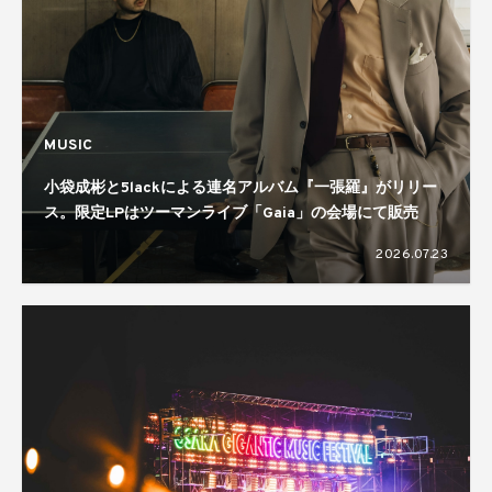
MUSIC
小袋成彬と5lackによる連名アルバム『一張羅』がリリー
ス。限定LPはツーマンライブ「Gaia」の会場にて販売
2026.07.23