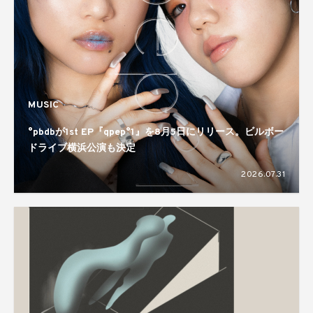
MUSIC
°pbdbが1st EP『qpep°1』を8月5日にリリース。ビルボー
ドライブ横浜公演も決定
2026.07.31