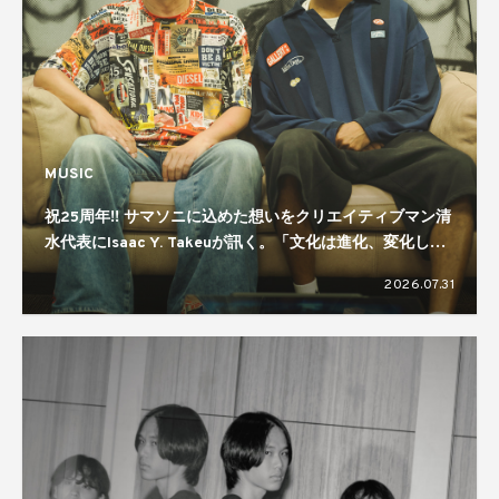
MUSIC
祝25周年!! サマソニに込めた想いをクリエイティブマン清
水代表にIsaac Y. Takeuが訊く。「文化は進化、変化して
いくもの」「規模感が大事」
2026.07.31