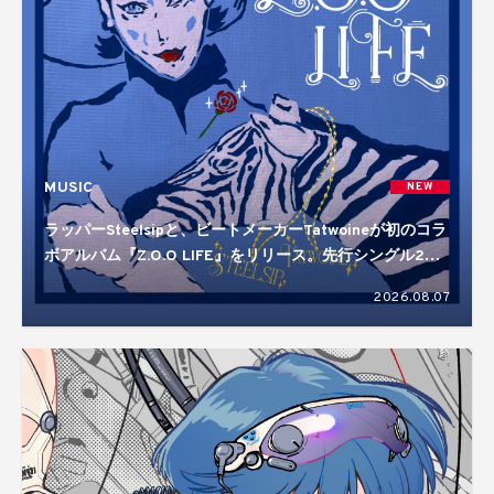
MUSIC
NEW
ラッパーSteelsipと、ビートメーカーTatwoineが初のコラ
ボアルバム『Z.O.O LIFE』をリリース。先行シングル2曲
を含む10曲入り
2026.08.07