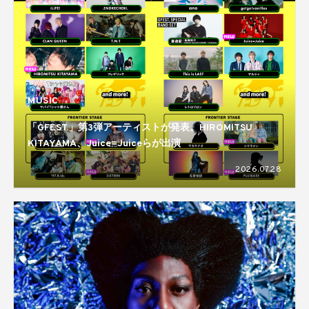
MUSIC
「GFEST.」第3弾アーティストが発表。HIROMITSU
KITAYAMA、Juice=Juiceらが出演
2026.07.28