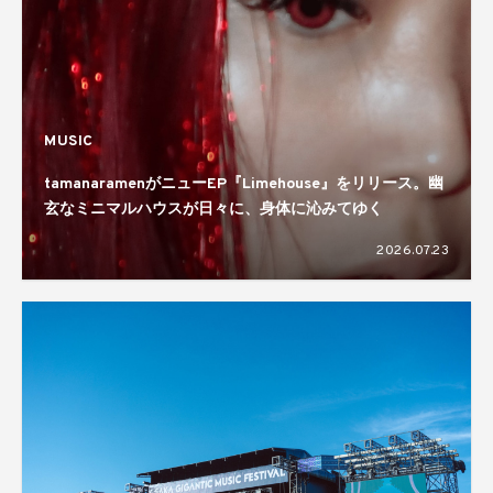
MUSIC
tamanaramenがニューEP『Limehouse』をリリース。幽
玄なミニマルハウスが日々に、身体に沁みてゆく
2026.07.23