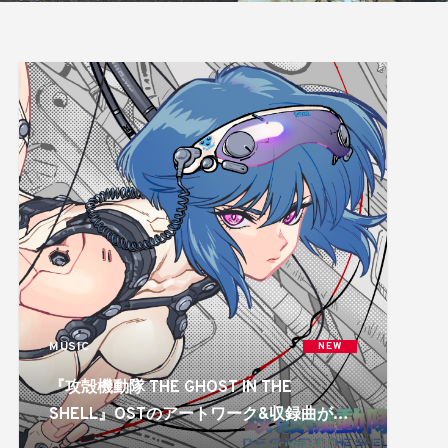
MUSIC
NEW
『攻殻機動隊 THE GHOST IN THE
SHELL』OSTのアートワーク&収録曲が公
開!