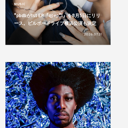
MUSIC
°pbdbが1st EP『qpep°1』を8月5日にリリ
ース。ビルボードライブ横浜公演も決定
2026.07.31