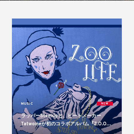
MUSIC
NEW
ラッパーSteelsipと、ビートメーカー
Tatwoineが初のコラボアルバム『Z.O.O
LIFE』をリリース。先行シングル2曲を含