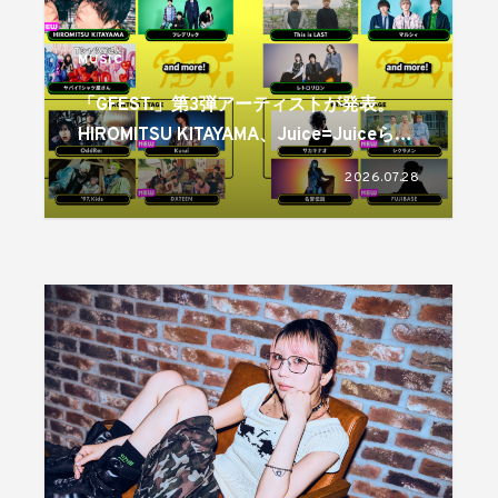
MUSIC
「GFEST.」第3弾アーティストが発表。
HIROMITSU KITAYAMA、Juice=Juiceらが
出演
2026.07.28