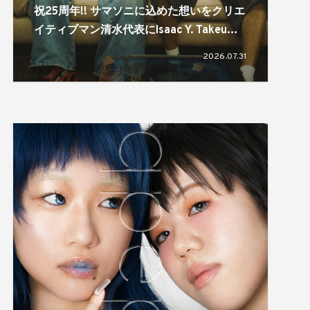
祝25周年!! サマソニに込めた想いをクリエ
イティブマン清水代表にIsaac Y. Takeuが
訊く。「文化は進化、変化していくもの」
2026.07.31
「規模感が大事」