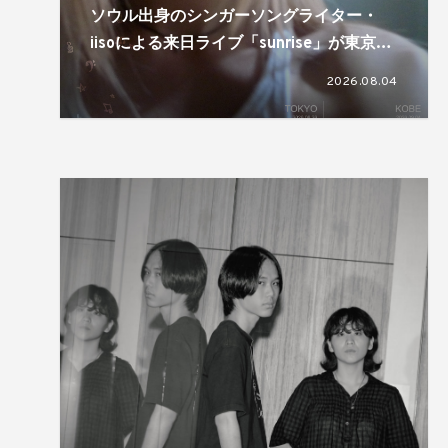
ソウル出身のシンガーソングライター・
iisoによる来日ライブ「sunrise」が東京と
神戸で開催
2026.08.04