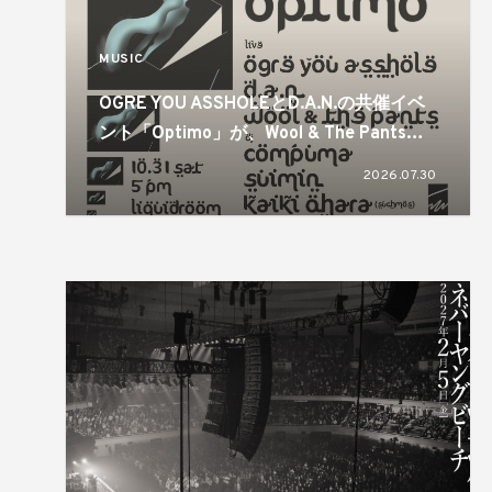
MUSIC
OGRE YOU ASSHOLEとD.A.N.の共催イベ
ント「Optimo」が、Wool & The Pantsを
迎え4年ぶりに開催
2026.07.30