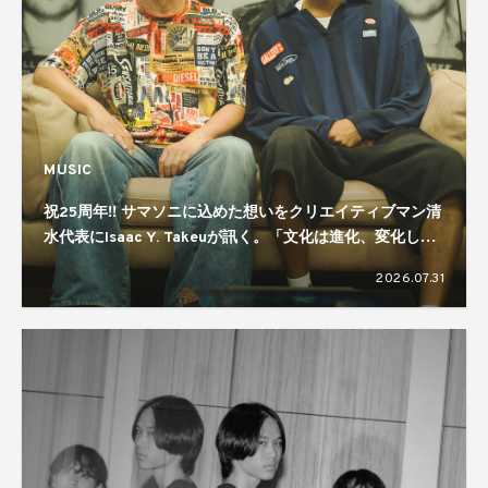
MUSIC
祝25周年!! サマソニに込めた想いをクリエイティブマン清
水代表にIsaac Y. Takeuが訊く。「文化は進化、変化して
いくもの」「規模感が大事」
2026.07.31