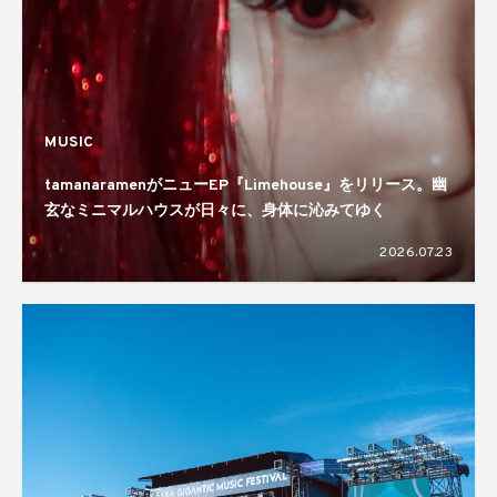
MUSIC
tamanaramenがニューEP『Limehouse』をリリース。幽
玄なミニマルハウスが日々に、身体に沁みてゆく
2026.07.23