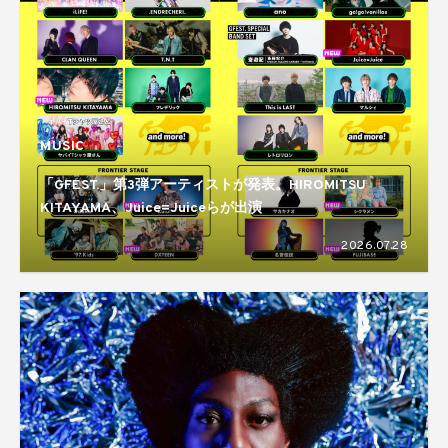
MUSIC
「GFEST.」第3弾アーティストが発表。HIROMITSU
KITAYAMA、Juice=Juiceらが出演
2026.07.28