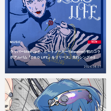
MUSIC
NEW
ラッパーSteelsipと、ビートメーカーTatwoineが初のコラ
ボアルバム『Z.O.O LIFE』をリリース。先行シングル2曲
を含む10曲入り
2026.08.07