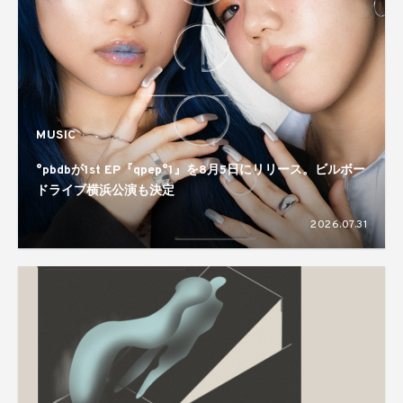
MUSIC
°pbdbが1st EP『qpep°1』を8月5日にリリース。ビルボー
ドライブ横浜公演も決定
2026.07.31