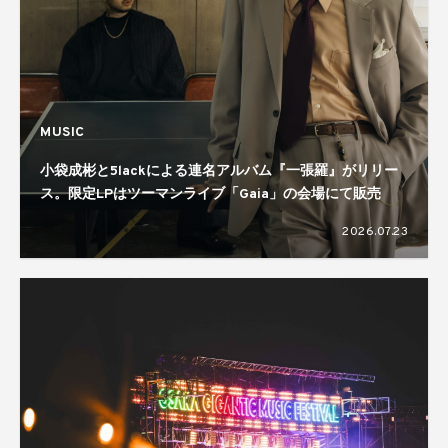
MUSIC
小袋成彬と5lackによる連名アルバム『一張羅』がリリー
ス。限定LPはツーマンライブ「Gaia」の会場にて販売
2026.07.23