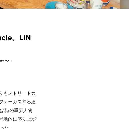
acle、LIN
akatani
りもストリートカ
フォーカスする連
るには街の重要人物
局地的に盛り上が
らった。