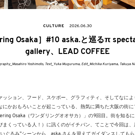
CULTURE
2026.06.30
ing Osaka］#10 aska.と巡るπ spect
gallery、LEAD COFFEE
raphy_Masahiro Yoshimoto, Text_Yuka Muguruma, Edit_Michika Kuriyama, Takuya N
ァッション、フード、スケボー、グラフィティ、そしてなによ
なにかおもろいことが起こっている、熱気に満ちた大阪の街に
dering Osaka（ワンダリングオオサカ）」の9回目。街を知
びまくっている人！）に訊くのがイチバン、てことで今回は、
いぐるみ”シーンから、aska.さんを迎えてガイダンスしても