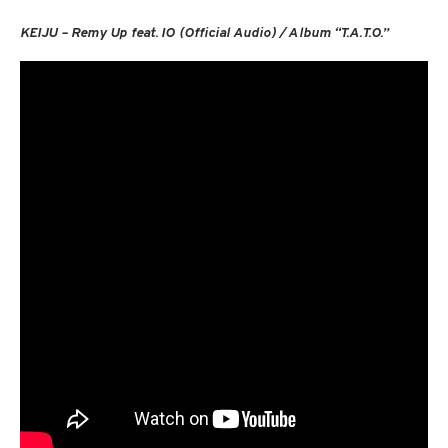
KEIJU – Remy Up feat. IO (Official Audio) / Album “T.A.T.O.”