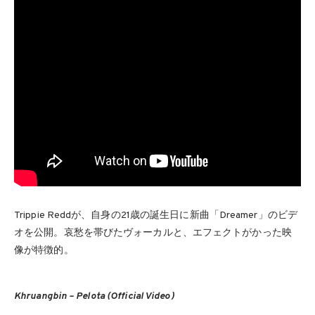
Trippie Reddが、自身の21歳の誕生日に新曲「Dreamer」のビデ
オを公開。哀愁を帯びたヴォーカルと、エフェクトがかった映
像が特徴的。
Khruangbin – Pelota (Official Video)