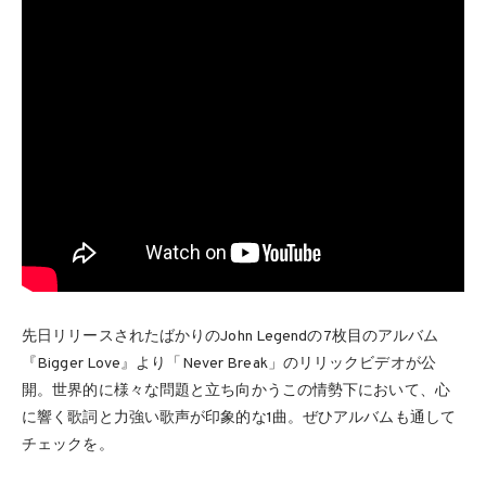
先日リリースされたばかりのJohn Legendの7枚目のアルバム
『Bigger Love』より「Never Break」のリリックビデオが公
開。世界的に様々な問題と立ち向かうこの情勢下において、心
に響く歌詞と力強い歌声が印象的な1曲。ぜひアルバムも通して
チェックを。