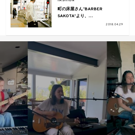
FASHION
町の床屋さん“BARBER
SAKOTA”より、
2周年を記念したアニバーサリー
2018.04.29
アイテム発売