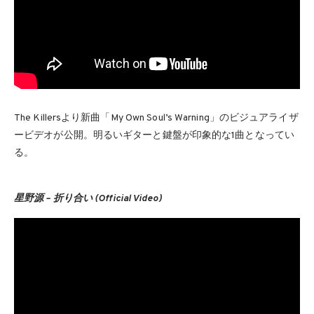
The Killersより新曲「My Own Soul’s Warning」のビジュアライザ
ービデオが公開。明るいギターと鍵盤が印象的な1曲となってい
る。
星野源 – 折り合い (Official Video)