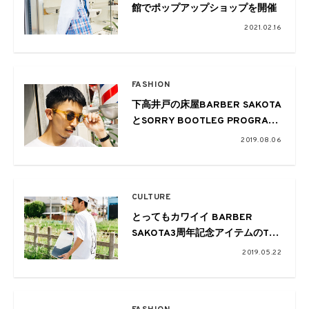
館でポップアップショップを開催
2021.02.16
FASHION
下高井戸の床屋BARBER SAKOTA
とSORRY BOOTLEG PROGRAM
によるコラボトイサングラスが夏
2019.08.06
のストリートに映える
CULTURE
とってもカワイイ BARBER
SAKOTA3周年記念アイテムのTシ
ャツとソフビ人形
2019.05.22