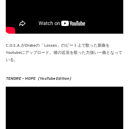
C.O.S.A.がDrakeの「Losses」のビート上で歌った新曲を
Youtubeにアップロード。彼の近況を歌った力強い一曲となって
いる。
TENDRE – HOPE（YouTube Edition）