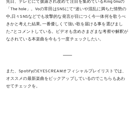
先日、テレビにて披露され改めて注目を集めているKing Gnuの
「The hole」。Voの常田はSNSにて“迷いや混乱に満ちた情勢の
中,日々SNSなどでも攻撃的な発言が目につく今一体何を歌うべ
きかと考えた結果, 一番優しくて強い歌を届ける事を選びまし
た.”とコメントしている。ビデオも含めさまざまな考察や解釈が
なされている本楽曲を今もう一度チェックしたい。
また、SpotifyのEYESCREAMオフィシャルプレイリストでは、
オススメの最新楽曲をピックアップしているのでこちらもあわ
せてチェックを。