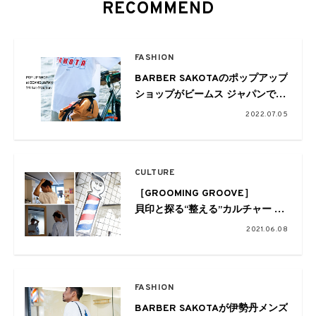
RECOMMEND
FASHION
BARBER SAKOTAのポップアップ
ショップがビームス ジャパンで。
PUMAとのトリプルコラボも
2022.07.05
CULTURE
［GROOMING GROOVE］
貝印と探る“整える”カルチャー
#02 BARBER SAKOTAで考える
2021.06.08
散髪という行為
FASHION
BARBER SAKOTAが伊勢丹メンズ