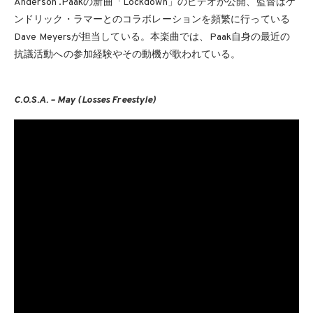
Anderson .Paakの新曲「Lockdown」のビデオが公開、監督はケ
ンドリック・ラマーとのコラボレーションを頻繁に行っている
Dave Meyersが担当している。本楽曲では、Paak自身の最近の
抗議活動への参加経験やその動機が歌われている。
C.O.S.A. – May (Losses Freestyle)