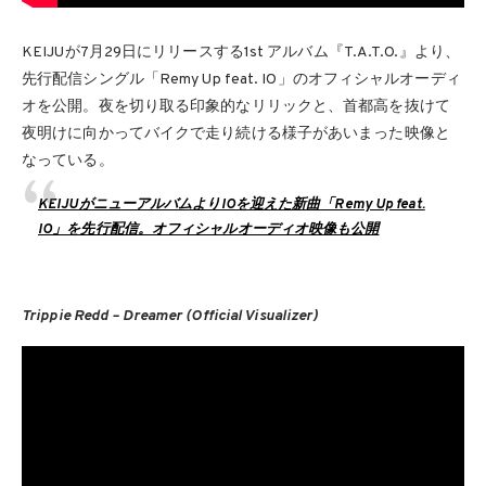
KEIJUが7月29日にリリースする1st アルバム『T.A.T.O.』より、
先行配信シングル「Remy Up feat. IO」のオフィシャルオーディ
オを公開。夜を切り取る印象的なリリックと、首都高を抜けて
夜明けに向かってバイクで走り続ける様子があいまった映像と
なっている。
KEIJUがニューアルバムよりIOを迎えた新曲「Remy Up feat.
IO」を先行配信。オフィシャルオーディオ映像も公開
Trippie Redd – Dreamer (Official Visualizer)