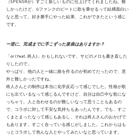
（SPENSRが）すごく新しいものに仕上げてくれましたね。難
しかったけど、Gファンクのビートに歌を乗せるって結構面白い
なと思って。好き勝手にやった結果、これができたという感じ
です。
ー逆に、完成までに手こずった楽曲はありますか？
「or (feat. 柊人)」かもしれないです。サビのメロも書き直した
りしたので。
やっぱり、他の人と一緒に曲を作るのが初めてだったので、意
外と難しかったですね。
柊人さんとの制作は本当に化学反応って感じでした。性格が歌
にも出ているなって感じるんですけど、自分は自己中な歌にな
っちゃう。人と合わせるのが難しいなって思うこともあるの
で、コラボに対して不安な気持ちもあったんです。でも、すご
くまとまったなって感じもあるし、それは柊人さんのおかげで
もあります。すごく合っている感じがしました。これからはも
っとコラボして色んな人とやってみたいなと思っています。