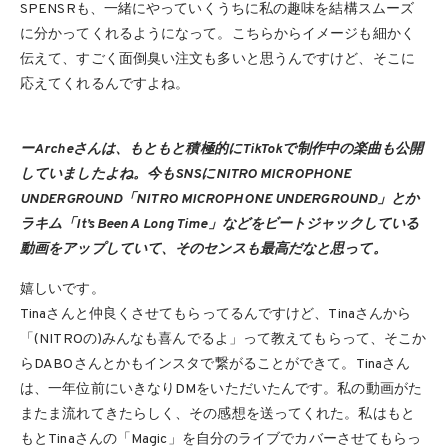
SPENSRも、一緒にやっていくうちに私の趣味を結構スムーズ
に分かってくれるようになって。こちらからイメージも細かく
伝えて、すごく面倒臭い注文も多いと思うんですけど、そこに
応えてくれるんですよね。
ーArcheさんは、もともと積極的にTikTokで制作中の楽曲も公開
していましたよね。今もSNSにNITRO MICROPHONE
UNDERGROUND「NITRO MICROPHONE UNDERGROUND」とか
ラキム「It’s Been A Long Time」などをビートジャックしている
動画をアップしていて、そのセンスも最高だなと思って。
嬉しいです。
Tinaさんと仲良くさせてもらってるんですけど、Tinaさんから
「(NITROの)みんなも喜んでるよ」って教えてもらって、そこか
らDABOさんとかもインスタで繋がることができて。Tinaさん
は、一年位前にいきなりDMをいただいたんです。私の動画がた
またま流れてきたらしく、その感想を送ってくれた。私はもと
もとTinaさんの「Magic」を自分のライブでカバーさせてもらっ