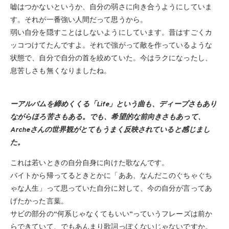
嘘はつかないというか、自分の弱さに向き合うようにしていま
す。それが一番強い人間だって思うから。
弱い自分を隠すことはしないようにしています。昔はすごくカ
ッコつけてたんですよ。それで強がって敵を作っているような
状態で、自分で自分の首を絞めていた。今はラクになったし、
息苦しさも無くなりましたね。
ーアルバムを締めくくる「Life」という曲も、ディープさもあり
ながらほろ苦さもある。でも、希望的な前向きさもあって、
Archeさんの世界観がとてもうまく反映されていると感じまし
た。
これは若いときの自分自身に向けた歌なんです。
バイトから帰ってるときとかに「ああ、なんだこのぐちゃぐち
ゃな人生」って思っていた自分に対して、今の自分が言ってあ
げたかった言葉。
サビの部分の“何系じゃなくてもいい”っていうフレーズは前か
らできていて、でもあんまり歌詞っぽくないじゃないですか。