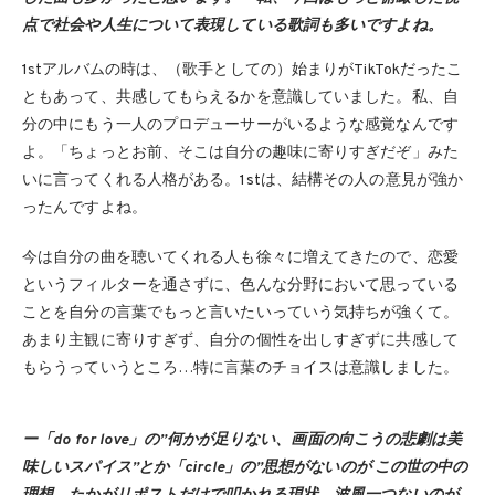
点で社会や人生について表現している歌詞も多いですよね。
1stアルバムの時は、（歌手としての）始まりがTikTokだったこ
ともあって、共感してもらえるかを意識していました。私、自
分の中にもう一人のプロデューサーがいるような感覚なんです
よ。「ちょっとお前、そこは自分の趣味に寄りすぎだぞ」みた
いに言ってくれる人格がある。1stは、結構その人の意見が強か
ったんですよね。
今は自分の曲を聴いてくれる人も徐々に増えてきたので、恋愛
というフィルターを通さずに、色んな分野において思っている
ことを自分の言葉でもっと言いたいっていう気持ちが強くて。
あまり主観に寄りすぎず、自分の個性を出しすぎずに共感して
もらうっていうところ…特に言葉のチョイスは意識しました。
ー「do for love」の”何かが足りない、画面の向こうの悲劇は美
味しいスパイス”とか「circle」の”思想がないのが この世の中の