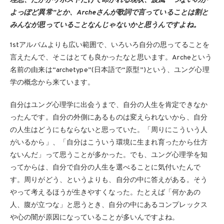
理想、たかがリポストだけで叩かれる現状、波風一つないのが
よっぽど異常”とか、Archeさんが歌詞で言っていることは割と
みんなが思っていることなんじゃないかと思うんですよね。
1stアルバムよりも広い範囲で、いろいろ自分の思ってることを
言えたんで、そこはとても良かったなと思います。Archeという
名前の由来は“archetype”(日本語で“原型”)という、ユング心理
学の概念から来ています。
自分はユング心理学に出会うまで、自分の人生を肯定できなか
ったんです。自分の外側にあるものは変えられないから、自分
の人生はどうにもならないと思っていた。「周りにこういう人
がいるから」、「自分はこういう環境に生まれ育ったから仕方
ないんだ」って思うことが多かった。でも、ユング心理学を知
ってからは、自分で自分の人生を選べることに気付いたんで
す。周りがどう、というよりも、自分の中に答えがある。そう
やって考えるほうが生きやすくなった。たとえば「何かあの
人、腹が立つな」と思うとき、自分の中にあるコンプレックス
や心の闇が原因になっていることが多いんですよね。