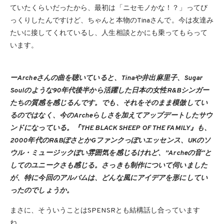
ていたくらいだったから、最初は「ニセモノかな！？」ってび
っくりしたんですけど、ちゃんと本物のTinaさんで。今は友達み
たいに接してくれているし、人生相談とかにも乗ってもらって
います。
ーArcheさんの曲を聴いていると、Tinaや井出麻里子、Sugar
Soulのような90年代後半から活躍した日本の女性R&Bシンガー
たちの質感を感じるんです。でも、それをそのまま模倣してい
るのではなく、今のArcheらしさを加えてアップデートしたサウ
ンドになっている。『THE BLACK SHEEP OF THE FAMILY』も、
2000年代のR&BぽさとかGファンクっぽいエッセンス、UKのソ
ウル・ミュージックぽい雰囲気を感じるけれど、”Archeの音“と
してのユニークさも感じる。さっきも制作について伺いました
が、特に今回のアルバムは、どんな風にアイデアを形にしてい
ったのでしょうか。
まさに、そういうことはSPENSRとも結構話し合っています
ね。