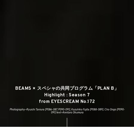
BEAMS × スペシャの共同プログラム「PLAN B」
Highlight : Season 7
from EYESCREAM No.172
Photography—Ryuichi Taniura [P086-087, P090-091], Kazuhiko Fujita [P088-089], Cho Ongo [P090-
091] text—Kentaro Okumura