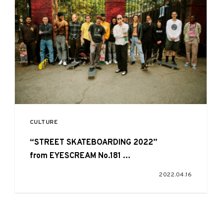
CULTURE
“STREET SKATEBOARDING 2022”
from EYESCREAM No.181
Fucking Awesome
2022.04.16
NY Flagship Opening party