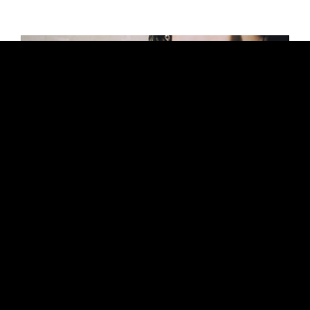
CULTURE
VISIONS：出口夏希 INTERVIEW
from EYESCREAM No.194