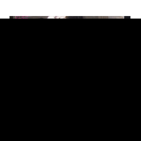
CULTURE
雑誌EYESCREAM No.194（12月1日発売
号）“Creative Duo Margt” 丸っと一冊Margt
特集！