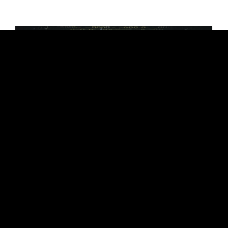
CULTURE
REPORT：MARGT ISLAND 2025 Margtが創
ったユートピア from EYESCREAM No.194