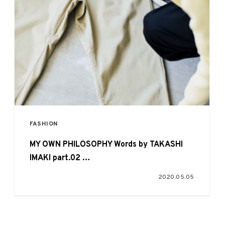
FASHION
MY OWN PHILOSOPHY Words by TAKASHI
IMAKI part.02
from EYESCREAM alt. nanamica issue.
2020.05.05