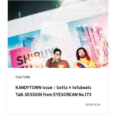
CULTURE
KANDYTOWN issue：Gottz × tofubeats
Talk SESSION from EYESCREAM No.173
2019.12.31