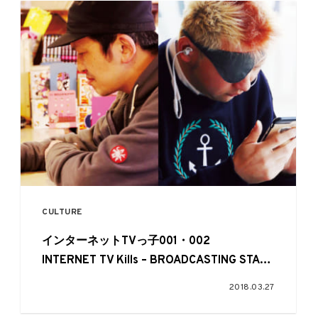
CULTURE
インターネットTVっ子001・002
INTERNET TV Kills – BROADCASTING STAR!
from EYESCREAM NO.164
2018.03.27