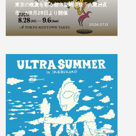
東京の晩夏を彩る都市型納涼祭「八重洲夜
市」が8月28日より開催
2026.07.13