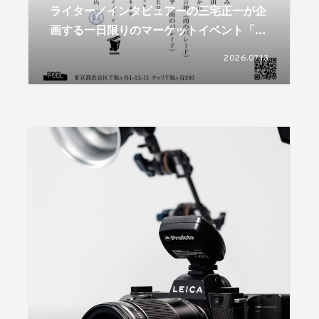
ライター／インタビュアーの三宅正一が企
画する一日限りのマーケットイベント「接
続市」が7月20日に開催
2026.07.13