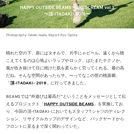
CULTURE
2018.06.28
HAPPY OUTSIDE BEAMS × EYESCREAM vol.3
〜頂-ITADAKI- 2018〜
Photography-Takaki Iwata, Report-Ryo Tajima
晴れた空の下、肩にはタオルで、片手にゃビール。遠くから聴
こえてくるのは心地よいラップやロック、はたまたテクノか。
風が吹き抜けて日に焼けた肌を柔らかく労ってくれる。最の高
だね、そんな空間があったらサ。ーってなこの世の桃源郷、
「
頂-ITADAKI- 2018
」に行ってきました。
BEAMSでは“外遊びは最高だ”ということをメッセージとして伝
えるプロジェクト「
HAPPY OUTSIDE BEAMS
」を実施してお
り、今回の頂-ITADAKI-においてもスタッフTシャツのディレク
ション、リサイクルカップのデザインなど、バックヤードから
フロントに至るまで深く関わっていた。