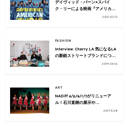
デイヴィッド・バーン×スパイ
ク・リーによる映画『アメリカ
ン・ユートピア』が全国公開
2021.03.12
FASHION
Interview: Cherry LA 気になるLA
の新鋭ストリートブランドについ
て ディレクターの2人に話を聞い
2019.04.16
た
ART
NADiff a/p/a/r/tがリニューア
ル！石川直樹の展示や
HELLOAYACHANのフェア、本に
2017.11.28
まつわる連続トークなど続々と