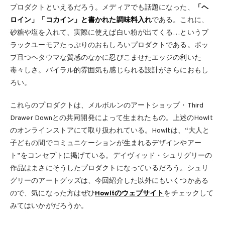
プロダクトといえるだろう。メディアでも話題になった、
「ヘ
ロイン」「コカイン」と書かれた調味料入れ
である。これに、
砂糖や塩を入れて、実際に使えば白い粉が出てくる…というブ
ラックユーモアたっぷりのおもしろいプロダクトである。ポッ
プ且つヘタウマな質感のなかに忍びこませたエッジの利いた
毒々しさ。バイラル的雰囲気も感じられる設計がさらにおもし
ろい。
これらのプロダクトは、メルボルンのアートショップ・Third
Drawer Downとの共同開発によって生まれたもの。上述のHowlt
のオンラインストアにて取り扱われている。Howltは、“大人と
子どもの間でコミュニケーションが生まれるデザインやアー
ト”をコンセプトに掲げている。デイヴィッド・シュリグリーの
作品はまさにそうしたプロダクトになっているだろう。シュリ
グリーのアートグッズは、今回紹介した以外にもいくつかある
ので、気になった方はぜひ
Howltのウェブサイト
をチェックして
みてはいかがだろうか。