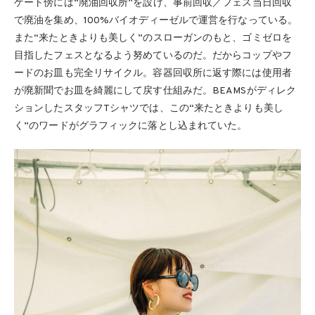
ゲート傍には“廃油回収所”を設け、事前回収／フェス当日回収
で廃油を集め、100%バイオディーゼルで運営を行なっている。
また“来たときよりも美しく”のスローガンのもと、ゴミゼロを
目指したフェスとなるよう努めているのだ。だからコップやフ
ードのお皿も完全リサイクル。容器回収所に返す際には使用者
が廃新聞でお皿を綺麗にして戻す仕組みだ。BEAMSがディレク
ションしたスタッフTシャツでは、この“来たときよりも美し
く”のワードがグラフィックに落とし込まれていた。