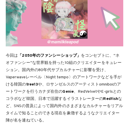
今回は
「2050年のファンシーショップ」
をコンセプトに、“ネ
オファンシー”な世界観を持った10組のクリエイターをキュレー
ション。国内外の80年代サブカルチャーに影響を受け、
Vaperwaveレーベル〈Night tempo〉のアートワークなどを手が
ける韓国の
tree13
や、ロサンゼルスのアーティストomniboiのア
ートワークを行うカナダ在住の
Genie
、RedVelvetやE-girlsとの
コラボなど韓国、日本で活躍するイラストレーターの
Redfish
な
ど、SNSの普及によって国内外のさまざまなカルチャーをリアル
タイムで知ることのできる現在を象徴するようなクリエイター
陣が名を連ねている。