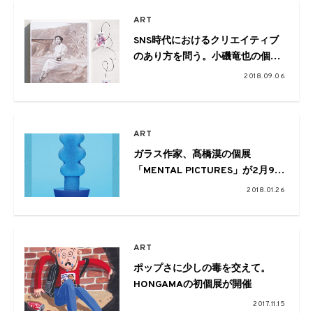
ART
SNS時代におけるクリエイティブ
のあり方を問う。小磯竜也の個展
が開催
2018.09.06
ART
ガラス作家、髙橋漠の個展
「MENTAL PICTURES」が2月9日
よりトーキョー カルチャート by
2018.01.26
ビームスにて開催
ART
ポップさに少しの毒を交えて。
HONGAMAの初個展が開催
2017.11.15