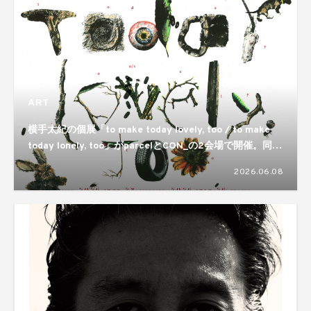
ART
横手太紀の個展「to make today lovely, too / to make
today lonely, too」がparcelとCON_の2会場で開催。同じ
ものが視点ひとつで反転するという両義性が静かに差し出
2026.06.08
される