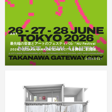
ART
最先端の音楽とアートのフェスティバル「NU Festival
2026」がTAKANAWA GATEWAY CITYを舞台に初開催。
Actress、William Basinski、Nathan Fake、Two Shellら
2026.05.21
国内外から多数出演！