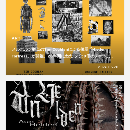
ART
メルボルン拠点のTim Coghlanによる個展「Hidden
Fortress」が開催。20年間にわたって59冊のノートに残
してきた制作活動をまとめた展示となる
2026.05.20