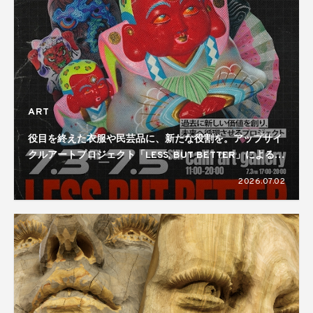
ART
役目を終えた衣服や民芸品に、新たな役割を。アップサイ
クルアートプロジェクト「LESS, BUT BETTER」による展
覧会が開催
2026.07.02