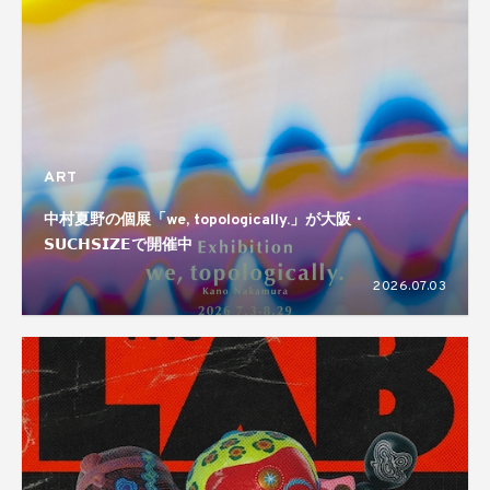
ART
中村夏野の個展「we, topologically.」が大阪・
𝗦𝗨𝗖𝗛𝗦𝗜𝗭𝗘で開催中
2026.07.03