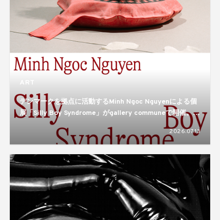
ART
デンマークを拠点に活動するMinh Ngoc Nguyenによる個
展「Silly Boy Syndrome」がgallery communeで開催。揺
れ動き、形づくられるアイデンティティのあり方を描き出
2026.07.13
す