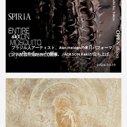
ART
ブラジル人アーティスト、Aun Heldenの来日パフォーマ
ンスが北千住BUoYで開催。JACKSON kakiが立ち上げた
アートコレクティブ、EMTIRE AXON MOSQUITO主催の
2026.05.19
公演