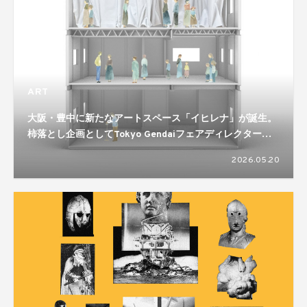
ART
大阪・豊中に新たなアートスペース「イヒレナ」が誕生。
柿落とし企画としてTokyo Gendaiフェアディレクター高
根枝里を迎えたトークイベントとアートの語り場を開催
2026.05.20