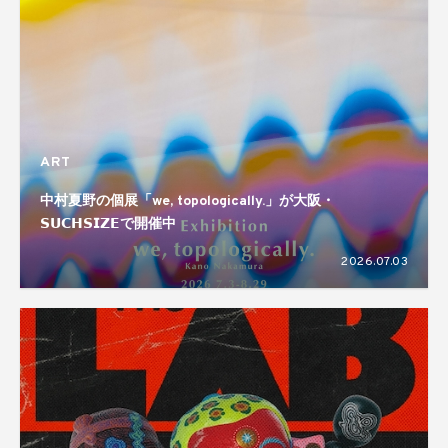
ART
中村夏野の個展「we, topologically.」が大阪・
𝗦𝗨𝗖𝗛𝗦𝗜𝗭𝗘で開催中
2026.07.03