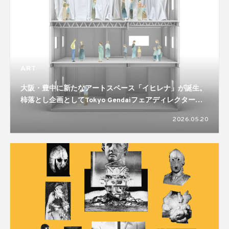
ART
大阪・豊中に新たなアートスペース「イヒレナ」が誕生。
柿落とし企画としてTokyo Gendaiフェアディレクター高
根枝里を迎えたトークイベントとアートの語り場を開催
2026.05.20