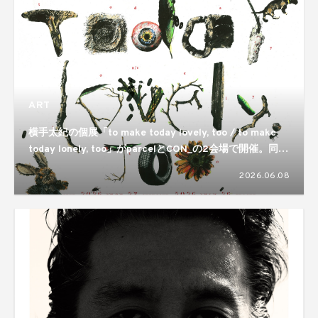
ART
横手太紀の個展「to make today lovely, too / to make
today lonely, too」がparcelとCON_の2会場で開催。同じ
ものが視点ひとつで反転するという両義性が静かに差し出
2026.06.08
される