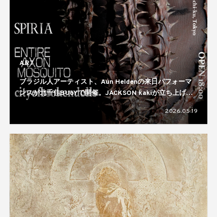
ART
ブラジル人アーティスト、Aun Heldenの来日パフォーマ
ンスが北千住BUoYで開催。JACKSON kakiが立ち上げた
アートコレクティブ、EMTIRE AXON MOSQUITO主催の
2026.05.19
公演