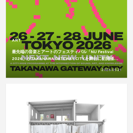
ART
最先端の音楽とアートのフェスティバル「NU Festival
2026」がTAKANAWA GATEWAY CITYを舞台に初開催。
Actress、William Basinski、Nathan Fake、Two Shellら
2026.05.21
国内外から多数出演！