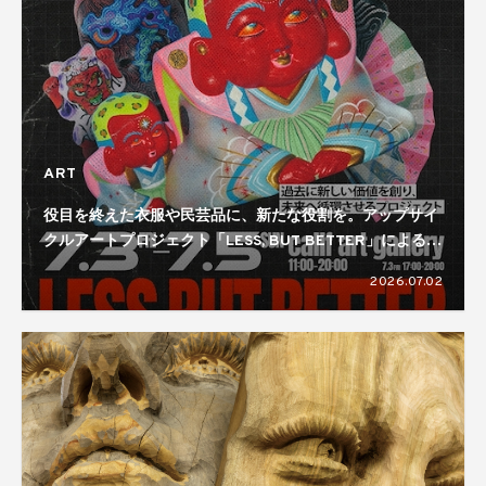
ART
役目を終えた衣服や民芸品に、新たな役割を。アップサイ
クルアートプロジェクト「LESS, BUT BETTER」による展
覧会が開催
2026.07.02