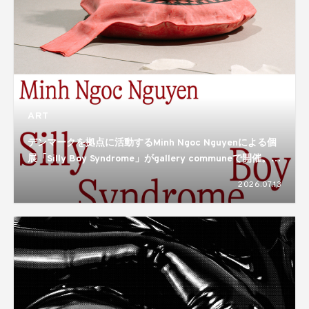
ART
デンマークを拠点に活動するMinh Ngoc Nguyenによる個
展「Silly Boy Syndrome」がgallery communeで開催。揺
れ動き、形づくられるアイデンティティのあり方を描き出
2026.07.13
す