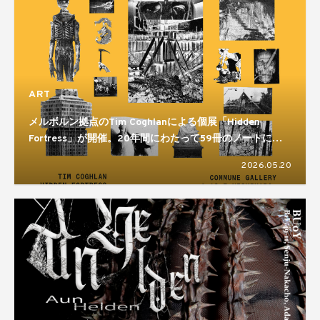
ART
メルボルン拠点のTim Coghlanによる個展「Hidden
Fortress」が開催。20年間にわたって59冊のノートに残
してきた制作活動をまとめた展示となる
2026.05.20