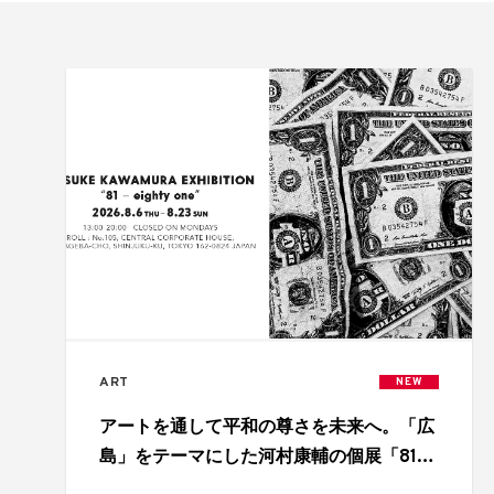
ART
NEW
アートを通して平和の尊さを未来へ。「広
島」をテーマにした河村康輔の個展「81 –
eighty-one」開催