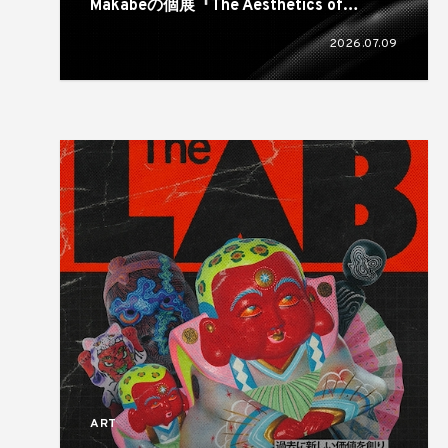
Makabeの個展『The Aesthetics of
Rubber Wrinkles』が奈良のsonatineで開
2026.07.09
催
ART