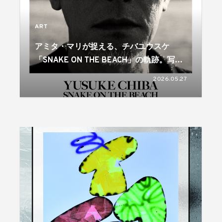
ART
アミタ・マリが捉える、チバユウスケ
「SNAKE ON THE BEACH」の軌跡。写真
集発売＆写真展開催
2026.05.27