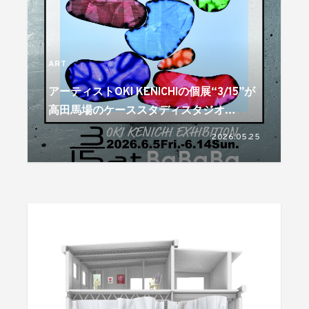
ART
アーティストOKI KENICHIの個展“3/15”が
高田馬場のケーススタディスタジオ
BaBaBaで6月5日より開催
2026.05.25