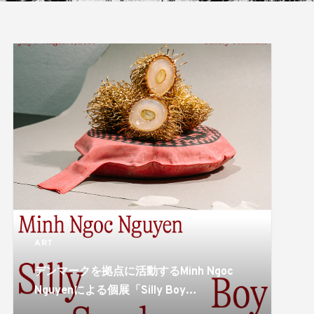
ART
デンマークを拠点に活動するMinh Ngoc
Nguyenによる個展「Silly Boy
Syndrome」がgallery communeで開催。