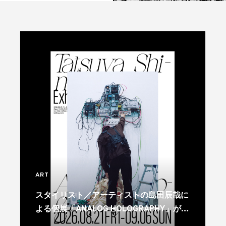
ART
スタイリスト／アーティストの島田辰哉に
よる個展「ANALOG HOLOGRAPHY」が代
官山で開催