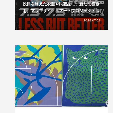
役目を終えた衣服や民芸品に、新たな役割
を。アップサイクルアートプロジェクト
「LESS, BUT BETTER」による展覧会が開
2026.07.02
催