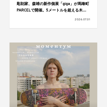
彫刻家、森靖の新作個展「giga」が馬喰町
PARCELで開催。5メートルを超える木彫
作品が発表される
2026.07.01