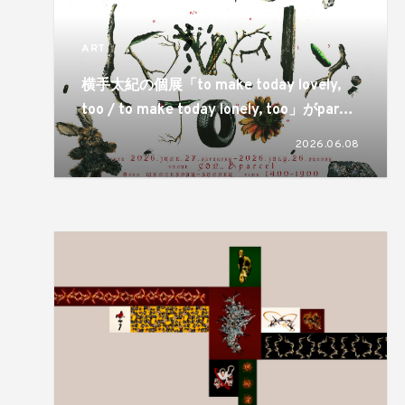
ART
横手太紀の個展「to make today lovely,
too / to make today lonely, too」がparcel
とCON_の2会場で開催。同じものが視点ひ
2026.06.08
とつで反転するという両義性が静かに差し
出される