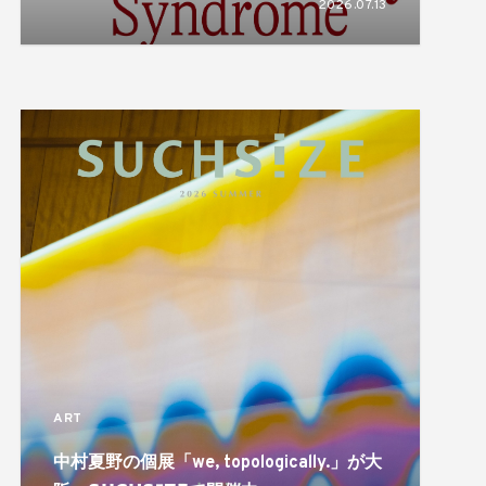
2026.07.13
揺れ動き、形づくられるアイデンティティ
のあり方を描き出す
ART
中村夏野の個展「we, topologically.」が大