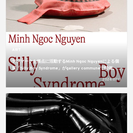
ART
デンマークを拠点に活動するMinh Ngoc Nguyenによる個
展「Silly Boy Syndrome」がgallery communeで開催。揺
れ動き、形づくられるアイデンティティのあり方を描き出
2026.07.13
す