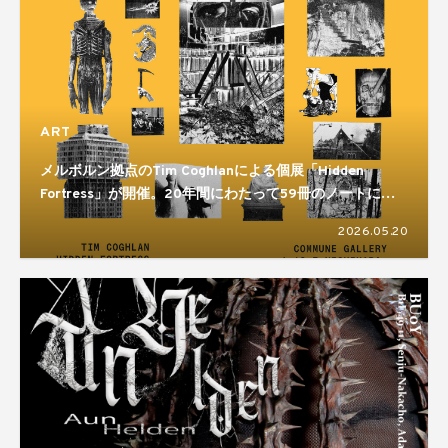
ART
メルボルン拠点のTim Coghlanによる個展「Hidden
Fortress」が開催。20年間にわたって59冊のノートに残
してきた制作活動をまとめた展示となる
2026.05.20