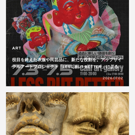
ART
役目を終えた衣服や民芸品に、新たな役割を。アップサイ
クルアートプロジェクト「LESS, BUT BETTER」による展
覧会が開催
2026.07.02