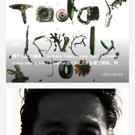
ART
横手太紀の個展「to make today lovely, too / to make
today lonely, too」がparcelとCON_の2会場で開催。同じ
ものが視点ひとつで反転するという両義性が静かに差し出
2026.06.08
される