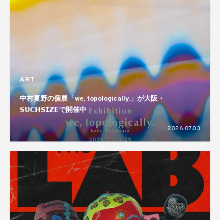
ART
中村夏野の個展「we, topologically.」が大阪・
𝗦𝗨𝗖𝗛𝗦𝗜𝗭𝗘で開催中
2026.07.03