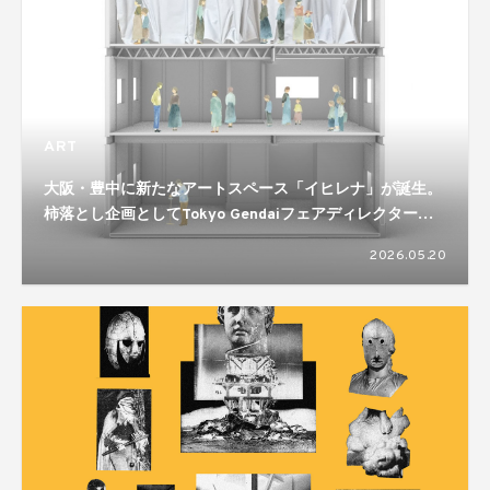
ART
大阪・豊中に新たなアートスペース「イヒレナ」が誕生。
柿落とし企画としてTokyo Gendaiフェアディレクター高
根枝里を迎えたトークイベントとアートの語り場を開催
2026.05.20