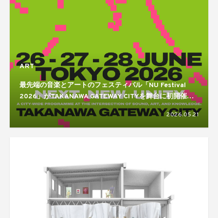
ART
最先端の音楽とアートのフェスティバル「NU Festival
2026」がTAKANAWA GATEWAY CITYを舞台に初開催。
Actress、William Basinski、Nathan Fake、Two Shellら
2026.05.21
国内外から多数出演！