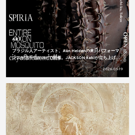
ART
ブラジル人アーティスト、Aun Heldenの来日パフォーマ
ンスが北千住BUoYで開催。JACKSON kakiが立ち上げた
アートコレクティブ、EMTIRE AXON MOSQUITO主催の
2026.05.19
公演