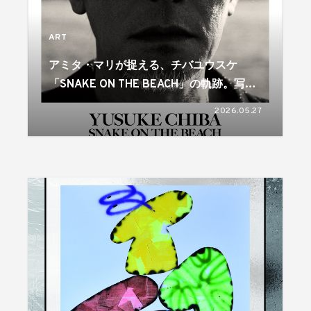
ART
アミタ・マリが捉える、チバユウスケ
「SNAKE ON THE BEACH」の軌跡。写真
集発売＆写真展開催
2026.05.27