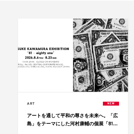
ART
NEW
アートを通して平和の尊さを未来へ。「広
島」をテーマにした河村康輔の個展「81 –
eighty-one」開催