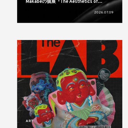
Makabeの個展『The Aesthetics of
Rubber Wrinkles』が奈良のsonatineで開
2026.07.09
催
ART