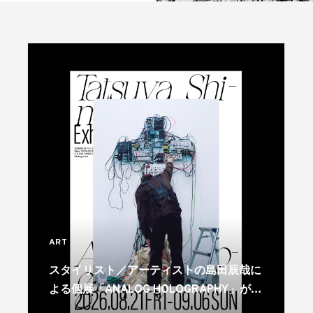
ART
スタイリスト／アーティストの島田辰哉に
よる個展「ANALOG HOLOGRAPHY」が代
官山で開催