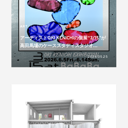
ART
アーティストOKI KENICHIの個展“3/15”が
高田馬場のケーススタディスタジオ
BaBaBaで6月5日より開催
2026.05.25