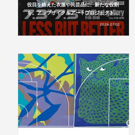
役目を終えた衣服や民芸品に、新たな役割
を。アップサイクルアートプロジェクト
「LESS, BUT BETTER」による展覧会が開
2026.07.02
催