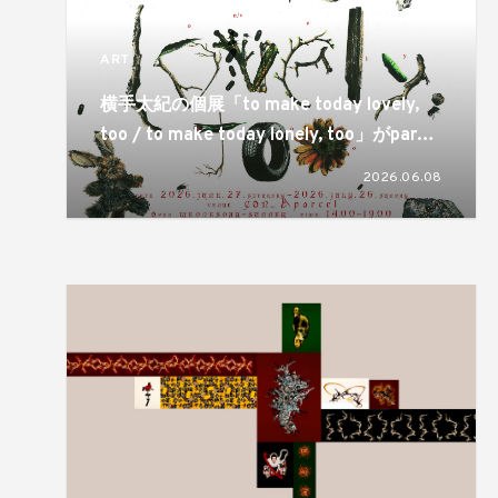
ART
横手太紀の個展「to make today lovely,
too / to make today lonely, too」がparcel
とCON_の2会場で開催。同じものが視点ひ
2026.06.08
とつで反転するという両義性が静かに差し
出される