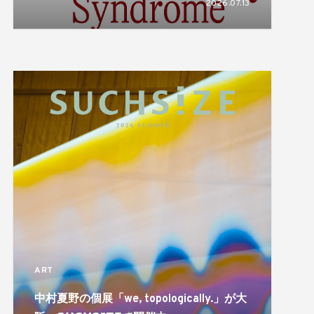
2026.07.13
揺れ動き、形づくられるアイデンティティ
のあり方を描き出す
ART
中村夏野の個展「we, topologically.」が大