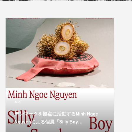
ART
デンマークを拠点に活動するMinh Ngoc
Nguyenによる個展「Silly Boy
Syndrome」がgallery communeで開催。