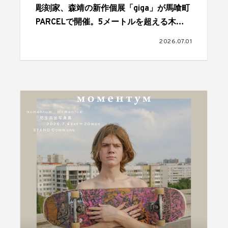
彫刻家、森靖の新作個展「giga」が馬喰町
PARCELで開催。5メートルを超える木彫
作品が発表される
2026.07.01