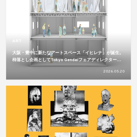
ART
大阪・豊中に新たなアートスペース「イヒレナ」が誕生。
柿落とし企画としてTokyo Gendaiフェアディレクター高
根枝里を迎えたトークイベントとアートの語り場を開催
2026.05.20