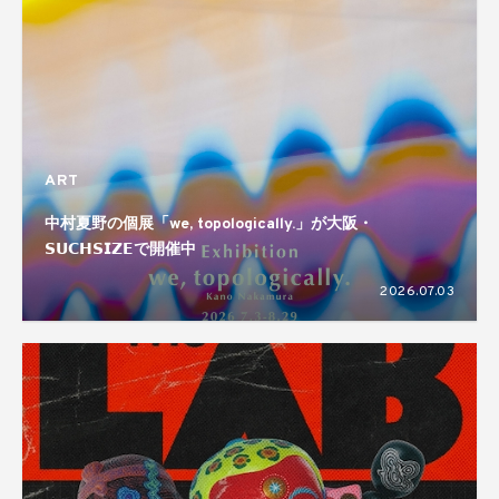
ART
中村夏野の個展「we, topologically.」が大阪・
𝗦𝗨𝗖𝗛𝗦𝗜𝗭𝗘で開催中
2026.07.03