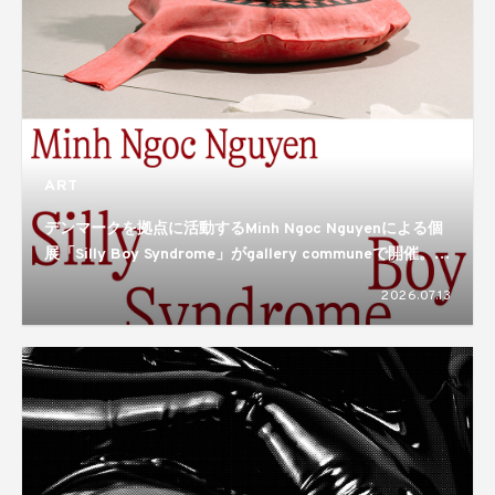
ART
デンマークを拠点に活動するMinh Ngoc Nguyenによる個
展「Silly Boy Syndrome」がgallery communeで開催。揺
れ動き、形づくられるアイデンティティのあり方を描き出
2026.07.13
す