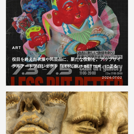
ART
役目を終えた衣服や民芸品に、新たな役割を。アップサイ
クルアートプロジェクト「LESS, BUT BETTER」による展
覧会が開催
2026.07.02