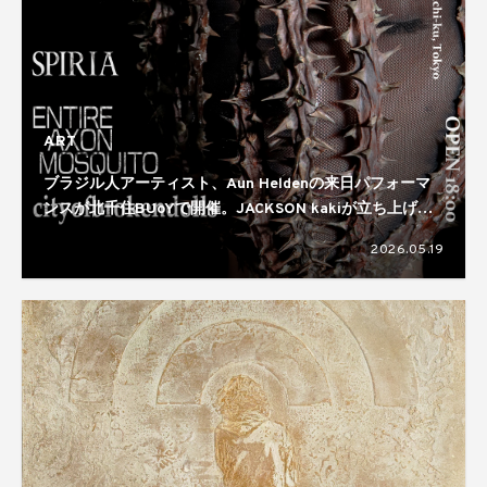
ART
ブラジル人アーティスト、Aun Heldenの来日パフォーマ
ンスが北千住BUoYで開催。JACKSON kakiが立ち上げた
アートコレクティブ、EMTIRE AXON MOSQUITO主催の
2026.05.19
公演