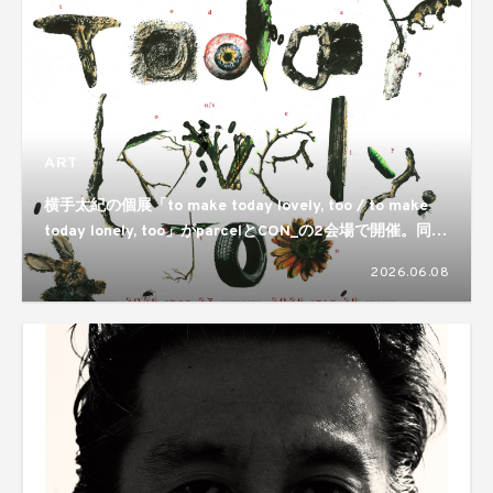
ART
横手太紀の個展「to make today lovely, too / to make
today lonely, too」がparcelとCON_の2会場で開催。同じ
ものが視点ひとつで反転するという両義性が静かに差し出
2026.06.08
される