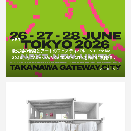
ART
最先端の音楽とアートのフェスティバル「NU Festival
2026」がTAKANAWA GATEWAY CITYを舞台に初開催。
Actress、William Basinski、Nathan Fake、Two Shellら
2026.05.21
国内外から多数出演！