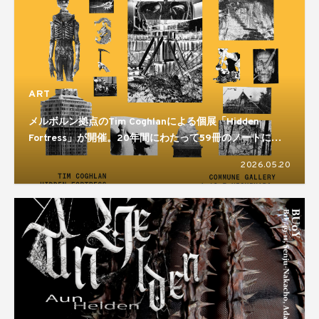
ART
メルボルン拠点のTim Coghlanによる個展「Hidden
Fortress」が開催。20年間にわたって59冊のノートに残
してきた制作活動をまとめた展示となる
2026.05.20