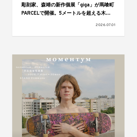
彫刻家、森靖の新作個展「giga」が馬喰町
PARCELで開催。5メートルを超える木彫
作品が発表される
2026.07.01