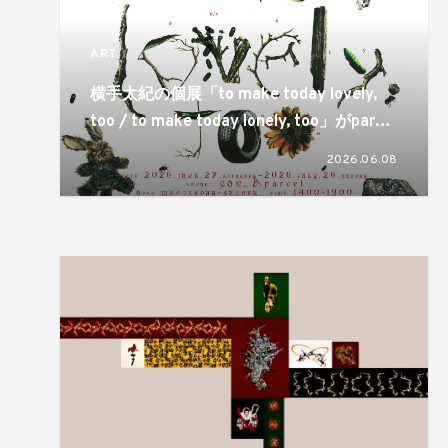
ART
横手太紀の個展「to make today lovely,
too / to make today lonely, too」がparcel
とCON_の2会場で開催。同じものが視点ひ
2026.06.08
とつで反転するという両義性が静かに差し
出される