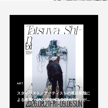
ART
スタイリスト／アーティストの島田辰哉に
よる個展「ANALOG HOLOGRAPHY」が代
官山で開催