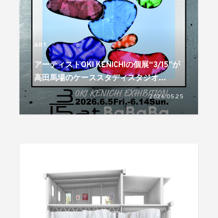
ART
アーティストOKI KENICHIの個展“3/15”が
高田馬場のケーススタディスタジオ
BaBaBaで6月5日より開催
2026.05.25