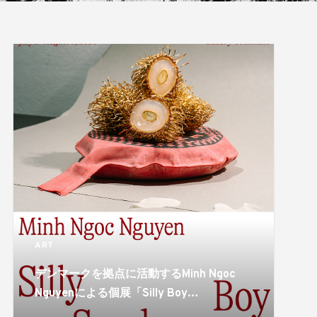
ART
デンマークを拠点に活動するMinh Ngoc
Nguyenによる個展「Silly Boy
Syndrome」がgallery communeで開催。