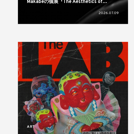
Makabeの個展『The Aesthetics of
Rubber Wrinkles』が奈良のsonatineで開
2026.07.09
催
ART