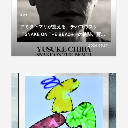
ART
アミタ・マリが捉える、チバユウスケ
「SNAKE ON THE BEACH」の軌跡。写真
集発売＆写真展開催
2026.05.27