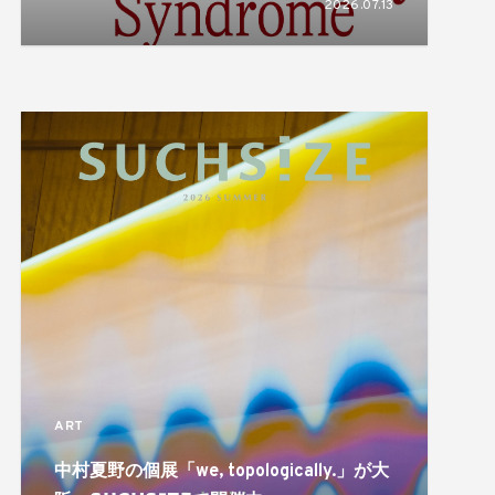
2026.07.13
揺れ動き、形づくられるアイデンティティ
のあり方を描き出す
ART
中村夏野の個展「we, topologically.」が大