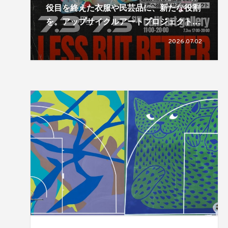
役目を終えた衣服や民芸品に、新たな役割
を。アップサイクルアートプロジェクト
「LESS, BUT BETTER」による展覧会が開
2026.07.02
催