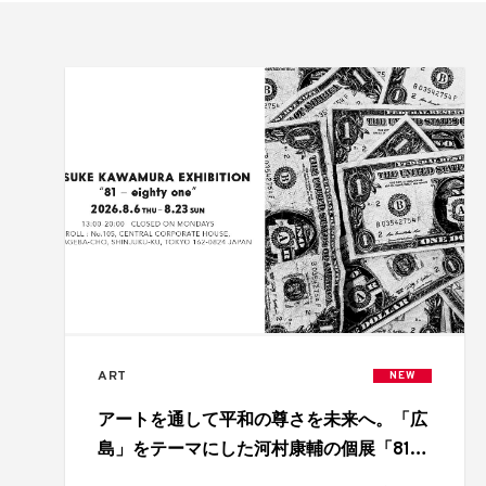
ART
NEW
アートを通して平和の尊さを未来へ。「広
島」をテーマにした河村康輔の個展「81 –
eighty-one」開催