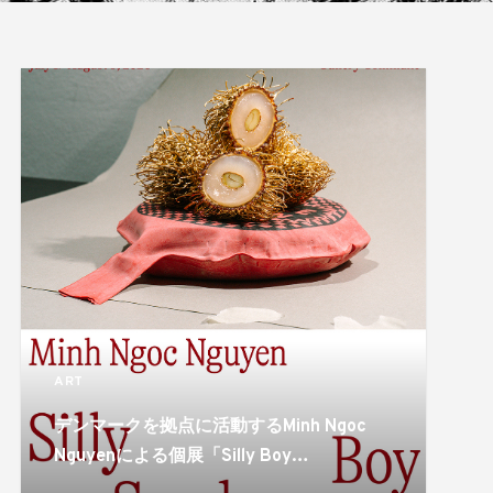
ART
デンマークを拠点に活動するMinh Ngoc
Nguyenによる個展「Silly Boy
Syndrome」がgallery communeで開催。