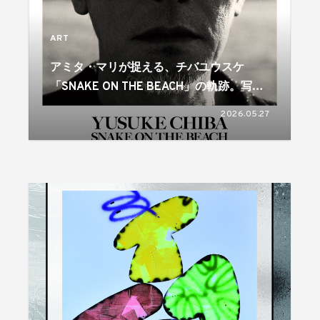
ART
アミタ・マリが捉える、チバユウスケ
「SNAKE ON THE BEACH」の軌跡。写真
集発売＆写真展開催
2026.05.27