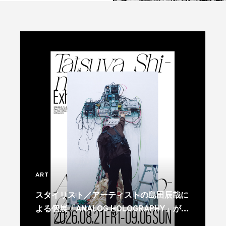
ART
スタイリスト／アーティストの島田辰哉に
よる個展「ANALOG HOLOGRAPHY」が代
官山で開催