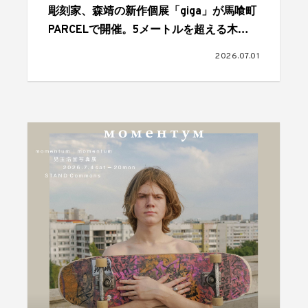
彫刻家、森靖の新作個展「giga」が馬喰町
PARCELで開催。5メートルを超える木彫
作品が発表される
2026.07.01