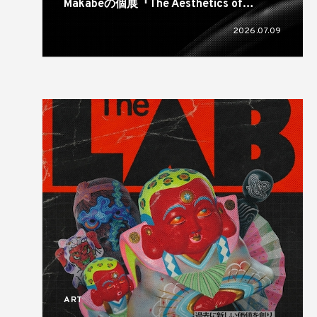
Makabeの個展『The Aesthetics of
Rubber Wrinkles』が奈良のsonatineで開
2026.07.09
催
ART