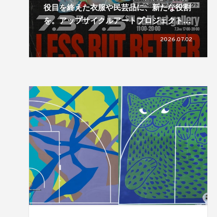
役目を終えた衣服や民芸品に、新たな役割
を。アップサイクルアートプロジェクト
「LESS, BUT BETTER」による展覧会が開
2026.07.02
催