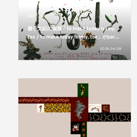
ART
横手太紀の個展「to make today lovely,
too / to make today lonely, too」がparcel
とCON_の2会場で開催。同じものが視点ひ
2026.06.08
とつで反転するという両義性が静かに差し
出される