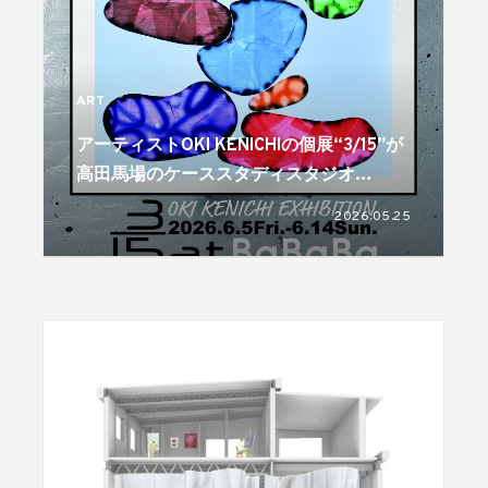
ART
アーティストOKI KENICHIの個展“3/15”が
高田馬場のケーススタディスタジオ
BaBaBaで6月5日より開催
2026.05.25