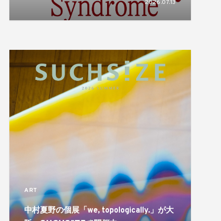
2026.07.13
揺れ動き、形づくられるアイデンティティ
のあり方を描き出す
ART
中村夏野の個展「we, topologically.」が大