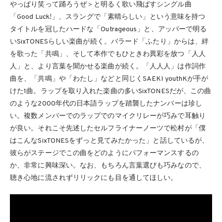
やっぱり笑って踊ろうぜ＞と明るく歌い飛ばすシングル曲
「Good Luck!」、スラングで「素晴らしい」という意味を持つ
タイトルを冠したハードな「Outrageous」と、アッパーで明る
いSixTONESらしい楽曲が続く。バラード「ふたり」からは、絆
を歌った「共鳴」、そして本作でもひときわ異彩を放つ「人人
人」と、より言葉を聞かせる楽曲が続く。「人人人」は作詞作
曲を、「共鳴」や「わたし」などと同じくSAEKI youthKが手が
けた1曲。ラップを取り入れた楽曲の多いSixTONESだが、この曲
のような2000年代の日本語ラップを踏襲したナンバーは珍し
い。複数メンバーでのラップでのマイクリレーが巧みで耳触り
が良い。それこそ先述したセルフライナーノーツで松村が「僕
はこんなSixTONESをずっと見てみたかった」と話しているが、
彼らがステージでこの曲をどのようにパフォーマンスするの
か、非常に興味深い。なお、もちろん言葉選びも巧みなので、
聴き心地に流されずリリックにも目を通してほしい。