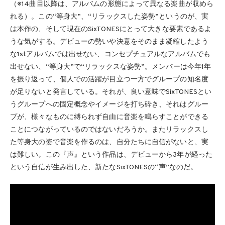
（※14曲目以降は、アルバムの形態によって異なる楽曲が収めら
れる）。この“等身大”、“リラックスした姿勢”というのが、実
は本作の、そして現在のSixTONESにとって大きな要素であるよ
うな気がする。デビューの勢いや決意をそのまま凝縮したよう
な1stアルバムでは出せない、コンセプチュアルなアルバムでも
出せない、“等身大”で“リラックスな姿勢”。メンバーは今年1年
を振り返って、個人での活躍が目立つ一方でグループの知名度
が足りないと発言している。それが、良い意味でSixTONESとい
うグループへの固定概念やイメージを打ち砕き、それはグルー
プが、様々なものに縛られず自由に音楽を鳴らすことができる
ことにつながっているのではないだろうか。またリラックスし
た等身大の姿で音楽を作るのは、自分たちに自信がないと、実
は難しい。この『声』という作品は、デビューから3年が経った
という自信が生み出した、新たなSixTONESの“声”なのだ。