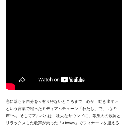
恋に落ちる自分を＜有り得ないところまで 心が 動き出す＞
という言葉で綴ったミディアムチューン「わたし」で、“心の
声”へ。そしてアルバムは、壮大なサウンドに、等身大の歌詞と
リラックスした歌声が乗った「Always」でフィナーレを迎える