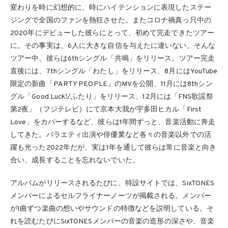
変わりを時に幻想的に、時にハイテンションに表現したステー
ジングで全国のファンを熱狂させた。またコロナ禍真っ只中の
2020年にデビューした彼らにとって、初めて完走できたツアー
に。その事実は、6人に大きな自信を与えたに違いない。そんな
ツアー中、彼らは6thシングル「共鳴」をリリース。ツアー完走
直後には、7thシングル「わたし」をリリース、8月にはYouTube
限定の新曲「PARTY PEOPLE」のMVを公開、11月には8thシン
グル「Good Luck!/ふたり」をリリース、12月には「FNS歌謡祭
第2夜」（フジテレビ）にて京本大我が宇多田ヒカル「First
Love」をカバーするなど、彼らは1年間ずっと、音楽活動に奔走
してきた。バラエティ出演や俳優業など各々の音楽以外での活
躍も光った2022年だが、実は1年を通して彼らは常に音楽と向き
合い、成長することを忘れないでいた。
アルバムがリリースされるたびに、特設サイトでは、SixTONES
メンバーによるセルフライナーノーツが掲載される。メンバー
が1曲ずつ楽曲の想いやサウンドの特徴などを説明している。そ
れを読むたびにSixTONESメンバーの音楽の造形の深さや、音楽