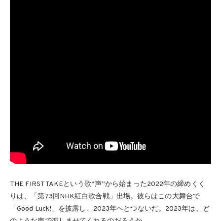
THE FIRST TAKEという歌“声”から始まった2022年の締めくく
りは、「第73回NHK紅白歌合戦」出場。彼らはこの大舞台で
「Good Luck!」を披露し、2023年へとつないだ。2023年は、ど