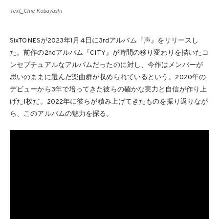
Text_Chie Kobayashi
SixTONESが2023年1月4日に3rdアルバム『声』をリリースし
た。前作の2ndアルバム『CITY』が時間の移り変わりを描いたコ
ンセプチュアルなアルバムだったのに対し、今作はメンバーが
思いのままに選んだ楽曲群が収められているという。2020年の
デビューから3年で培ってきた彼らの確かな実力と自信が作り上
げた1枚だ。2022年に彼らが積み上げてきたものを振り返りなが
ら、このアルバムの魅力を探る。