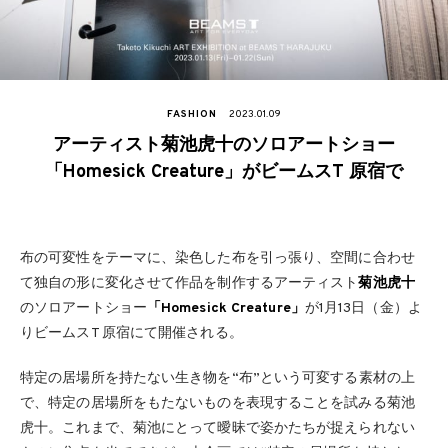
FASHION
2023.01.09
アーティスト菊池虎十のソロアートショー
「Homesick Creature」がビームスT 原宿で
布の可変性をテーマに、染色した布を引っ張り、空間に合わせ
て独自の形に変化させて作品を制作するアーティスト
菊池虎十
のソロアートショー
「Homesick Creature」
が1月13日（金）よ
りビームスT 原宿にて開催される。
特定の居場所を持たない生き物を“布”という可変する素材の上
で、特定の居場所をもたないものを表現することを試みる菊池
虎十。これまで、菊池にとって曖昧で姿かたちが捉えられない