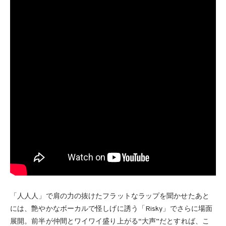
「人人人」で肩の力の抜けたフラットなラップを聞かせたあと
には、艶やかなボーカルで怪しげに誘う「Risky」でさらに場面
展開。前半が仲間とワイワイ盛り上がる“大声”だとすれば、こ