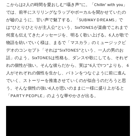
こからは2人の時間を愛おしむ“囁き声”に。「Chillin’ with you」
では、前半にスリリングなラップやボーカルを聞かせていたの
が嘘のように、甘い声で魅了する。「SUBWAY DREAMS」で
は“ひとりひとりが主人公”という、SixTONESが楽曲でこれまで
何度も伝えてきたメッセージを、明るく歌い上げる。6人が歌で
物語を紡いでいく様は、まるで「マスカラ」のミュージックビ
デオのコンセプト「それは“SixTONES”という、一人の男のお
話」のよう。SixTONESは性格も、ダンスや歌にしても、それぞ
れの個性が強い。そんな彼らだから、実は“6人で1つ”よりも、 6
人がそれぞれの個性を生かし、バトンをつなぐように前に進ん
でいく、ストーリーを推進させていくのが似合うのだろうと思
う。そんな個性の強い6人が思いのままに一様に盛り上がると
「PARTY PEOPLE」のような華やかさが出る。