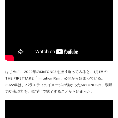
はじめに、2022年のSixTONESを振り返ってみると、1月1日の
THE FIRST TAKE「Imitation Rain」公開から始まっている。
2022年は、バラエティのイメージの強かったSixTONESの、歌唱
力や表現力を、歌“声”で魅了することから始まった。