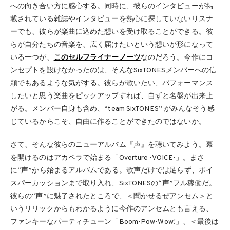
への向き合い方に感心する。同時に、彼らのインタビューが掲
載されている雑誌やインタビューを熱心に探していないリスナ
ーでも、彼らが楽曲に込めた想いを受け取ることができる。彼
らが自分たちの音楽を、広く届けたいという想いが形になって
いる一つが、
このセルフライナーノーツ
なのだろう。今作にコ
ンセプトを設けなかったのは、そんなSixTONESメンバーへの信
頼でもあるような気がする。彼らが歌いたい、パフォーマンス
したいと思う楽曲をピックアップすれば、自ずと名盤が出来上
がる。メンバー自身も含め、“team SixTONES” がみんなそう感
じているからこそ、自由に作ることができたのではないか。
さて、そんな彼らのニューアルバム『声』を聴いてみよう。幕
を開けるのはアカペラで始まる「Overture -VOICE-」。まさ
に“声”から始まるアルバムである。歌声だけでは足らず、ボイ
スパーカッションまで取り入れ、SixTONESの“声”フル稼働だ。
彼らの“声”に魅了されたところで、＜聞かせるぜアンセム＞と
いうリリックからもわかるように今作のアンセムとも言える、
ファンキーなパーティチューン「Boom-Pow-Wow!」、＜最後は