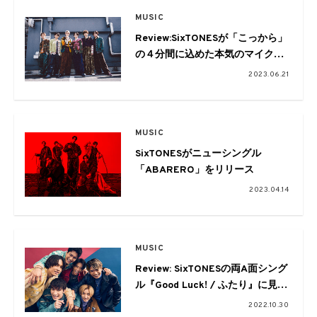
MUSIC
Review:SixTONESが「こっから」
の４分間に込めた本気のマイクリ
レー
2023.06.21
MUSIC
SixTONESがニューシングル
「ABARERO」をリリース
2023.04.14
MUSIC
Review: SixTONESの両A面シング
ル『Good Luck! / ふたり』に見た
表現の幅広さ
2022.10.30