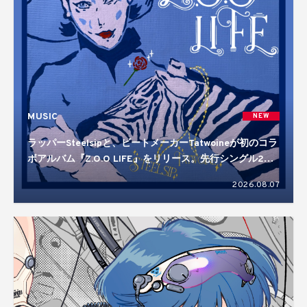
MUSIC
NEW
ラッパーSteelsipと、ビートメーカーTatwoineが初のコラ
ボアルバム『Z.O.O LIFE』をリリース。先行シングル2曲
を含む10曲入り
2026.08.07