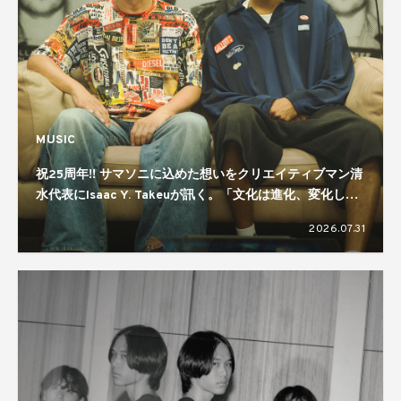
MUSIC
祝25周年!! サマソニに込めた想いをクリエイティブマン清
水代表にIsaac Y. Takeuが訊く。「文化は進化、変化して
いくもの」「規模感が大事」
2026.07.31