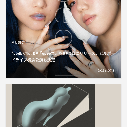
MUSIC
°pbdbが1st EP『qpep°1』を8月5日にリリース。ビルボー
ドライブ横浜公演も決定
2026.07.31