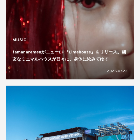
MUSIC
tamanaramenがニューEP『Limehouse』をリリース。幽
玄なミニマルハウスが日々に、身体に沁みてゆく
2026.07.23