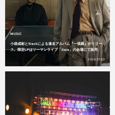
MUSIC
小袋成彬と5lackによる連名アルバム『一張羅』がリリー
ス。限定LPはツーマンライブ「Gaia」の会場にて販売
2026.07.23