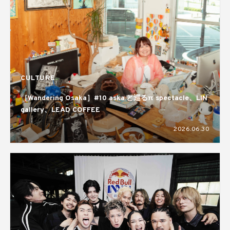
CULTURE
［Wandering Osaka］#10 aska.と巡るπ spectacle、LIN
gallery、LEAD COFFEE
2026.06.30