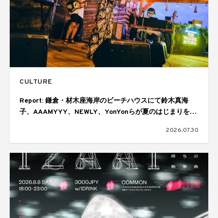
CULTURE
Report: 鎌倉・材木座海岸のビーチハウスにて鈴木真海
子、AAAMYYY、NEWLY、YonYonらが夏のはじまりを幻
想的に彩る。ジョニーウォーカーによる「THE WALKERS
2026.07.30
IN TOWN SESSIONS Vol.6」が開催