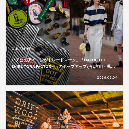
CULTURE
ハチ公のアイコンがトレードマーク。「HACHI. THE
SHIBUTORA FACTORY」のポップアップが代官山・蔦屋
書店で開催中
2026.08.04