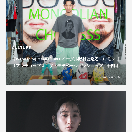
CULTURE
［Wandering Osaka］#11 イーグル野村と巡るTHEモンゴ
リアンチョップス、ザ・モチベーションショップ、十四才
2026.07.26