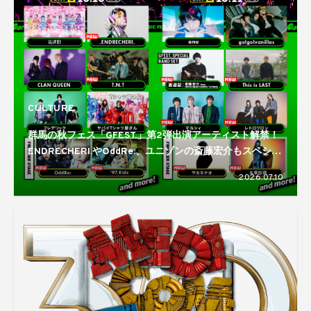
CULTURE
群馬の秋フェス「GFEST.」第2弾出演アーティスト解禁！
ENDRECHERI.やOddRe:、ユニゾンの斎藤宏介もスペシャ
ルバンドセットで登場
2026.07.10