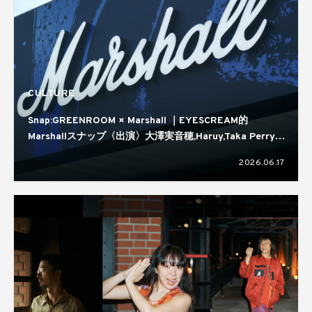
CULTURE
Snap:GREENROOM × Marshall ｜EYESCREAM的
Marshallスナップ〈出演〉大澤実音穂,Haruy,Taka Perry,
蒼葉える,kirin
2026.06.17