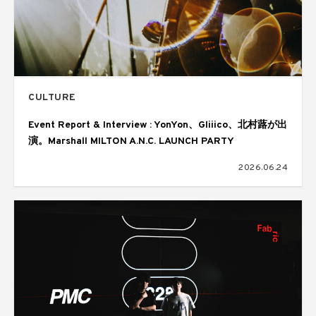
CULTURE
Event Report & Interview : YonYon、Gliiico、北村蕗が出
演。Marshall MILTON A.N.C. LAUNCH PARTY
2026.06.24