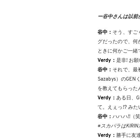
ー谷中さんは以前
谷中：
そう、すご
グだったので、何
ときに何かご一緒
Verdy：
是非! お
谷中：
それで、最初
Sazabys）のGEN
を教えてもらった
Verdy：
ある日、G
て。えぇっ!? み
谷中：
ハハハ!!（
※スカパラはKIR
Verdy：
勝手に友達