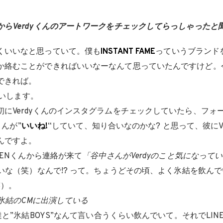
からVerdyくんのアートワークをチェックしてらっしゃったと
くいいなと思っていて。僕も
INSTANT FAME
っていうブランド
か絡むことができればいいなーなんて思っていたんですけど。
できれば。
願いします。
にVerdyくんのインスタグラムをチェックしていたら、フォーリミ（
くんが”
いいね!
“していて、知り合いなのかな? と思って、彼にV
んですよ。
ENくんから連絡が来て
「谷中さんがVerdyのこと気になって
たいな（笑）なんで!? って。ちょうどその頃、よく氷結を飲ん
笑）。
IN氷結のCMに出演している
と”氷結BOYS”なんて言い合うくらい飲んでいて。それでLI