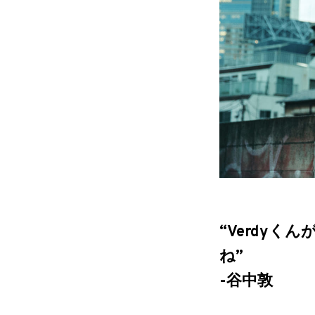
“Verdy
ね”
-谷中敦