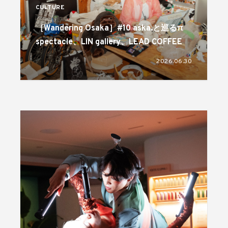
CULTURE
［Wandering Osaka］#10 aska.と巡るπ
spectacle、LIN gallery、LEAD COFFEE
2026.06.30