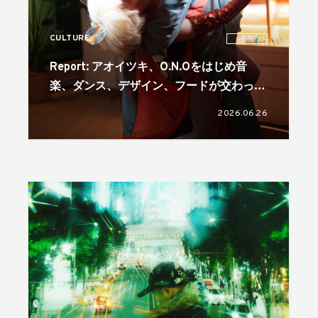
CULTURE
PR
Report: アオイツキ、O.N.Oをはじめ音
楽、ダンス、デザイン、フードが交わった
「IQOS ‘REMIX YOUR STYLE’ NIGHT」。
2026.06.26
コラボレーターには真鍋大度を起用