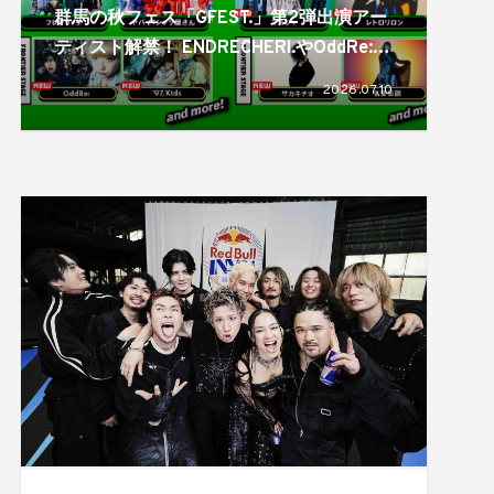
群馬の秋フェス「GFEST.」第2弾出演アー
ティスト解禁！ ENDRECHERI.やOddRe:、
ユニゾンの斎藤宏介もスペシャルバンドセ
2026.07.10
ットで登場