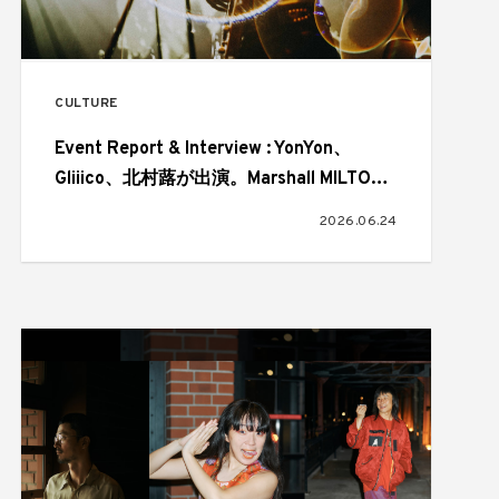
CULTURE
Event Report & Interview : YonYon、
Gliiico、北村蕗が出演。Marshall MILTON
A.N.C. LAUNCH PARTY
2026.06.24