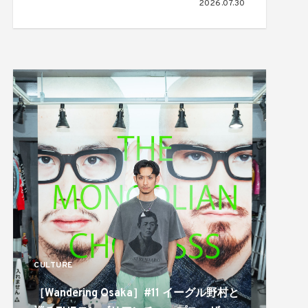
2026.07.30
る。ジョニーウォーカーによる「THE
WALKERS IN TOWN SESSIONS Vol.6」が
開催
CULTURE
［Wandering Osaka］#11 イーグル野村と