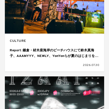
CULTURE
Report: 鎌倉・材木座海岸のビーチハウスにて鈴木真海
子、AAAMYYY、NEWLY、YonYonらが夏のはじまりを幻
想的に彩る。ジョニーウォーカーによる「THE WALKERS
2026.07.30
IN TOWN SESSIONS Vol.6」が開催