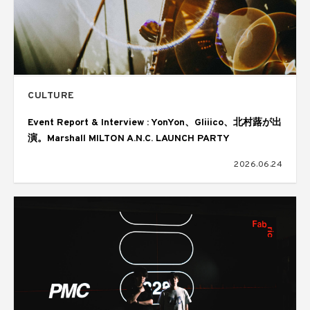
CULTURE
Event Report & Interview : YonYon、Gliiico、北村蕗が出
演。Marshall MILTON A.N.C. LAUNCH PARTY
2026.06.24