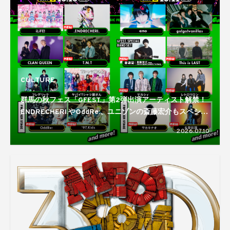
CULTURE
群馬の秋フェス「GFEST.」第2弾出演アーティスト解禁！
ENDRECHERI.やOddRe:、ユニゾンの斎藤宏介もスペシャ
ルバンドセットで登場
2026.07.10