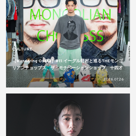
CULTURE
［Wandering Osaka］#11 イーグル野村と巡るTHEモンゴ
リアンチョップス、ザ・モチベーションショップ、十四才
2026.07.26