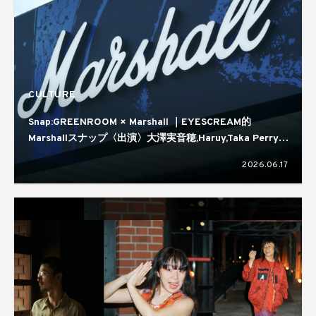
CULTURE
Snap:GREENROOM × Marshall ｜EYESCREAM的
Marshallスナップ〈出演〉大澤実音穂,Haruy,Taka Perry,
蒼葉える,kirin
2026.06.17