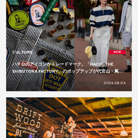
CULTURE
NEW
ハチ公のアイコンがトレードマーク。「HACHI. THE
SHIBUTORA FACTORY」のポップアップが代官山・蔦屋
書店で開催中
2026.08.04