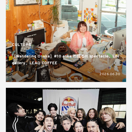
CULTURE
［Wandering Osaka］#10 aska.と巡るπ spectacle、LIN
gallery、LEAD COFFEE
2026.06.30