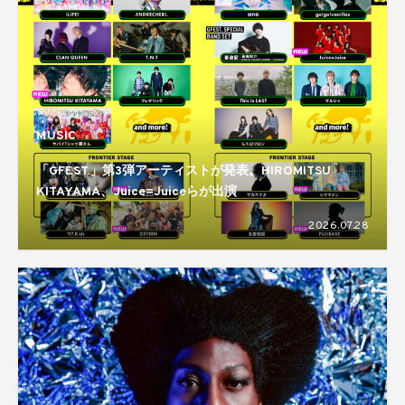
MUSIC
「GFEST.」第3弾アーティストが発表。HIROMITSU
KITAYAMA、Juice=Juiceらが出演
2026.07.28