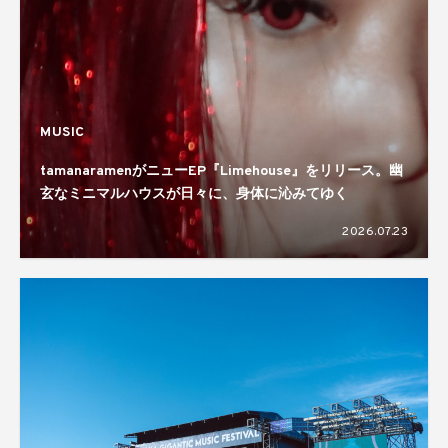
MUSIC
tamanaramenがニューEP『Limehouse』をリリース。幽
玄なミニマルハウスが日々に、身体に沁みてゆく
2026.07.23