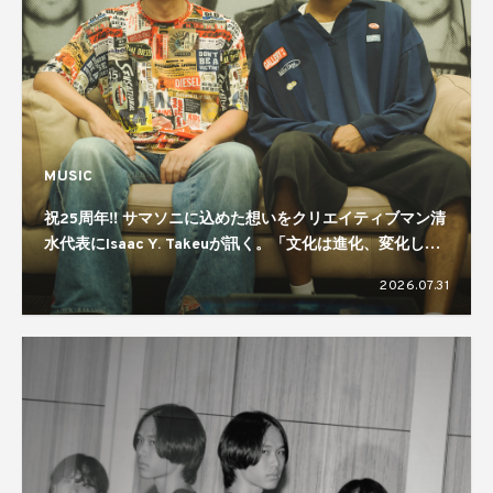
MUSIC
祝25周年!! サマソニに込めた想いをクリエイティブマン清
水代表にIsaac Y. Takeuが訊く。「文化は進化、変化して
いくもの」「規模感が大事」
2026.07.31