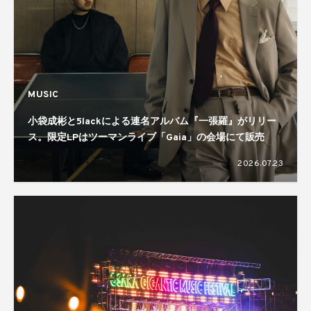
MUSIC
小袋成彬と5lackによる連名アルバム『一張羅』がリリー
ス。限定LPはツーマンライブ「Gaia」の会場にて販売
2026.07.23