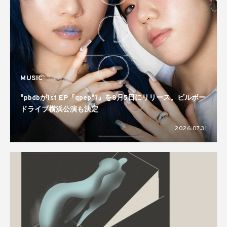
MUSIC
°pbdbが1st EP『qpep°1』を8月5日にリリース。ビルボー
ドライブ横浜公演も決定
2026.07.31