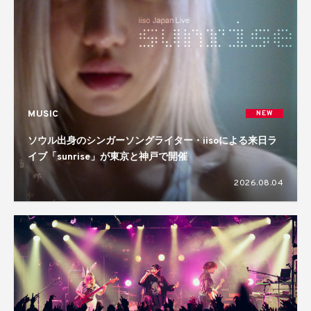
MUSIC
NEW
ソウル出身のシンガーソングライター・iisoによる来日ラ
イブ「sunrise」が東京と神戸で開催
2026.08.04