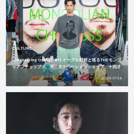
CULTURE
［Wandering Osaka］#11 イーグル野村と巡るTHEモンゴ
リアンチョップス、ザ・モチベーションショップ、十四才
2026.07.26