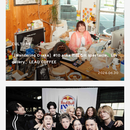
CULTURE
［Wandering Osaka］#10 aska.と巡るπ spectacle、LIN
gallery、LEAD COFFEE
2026.06.30