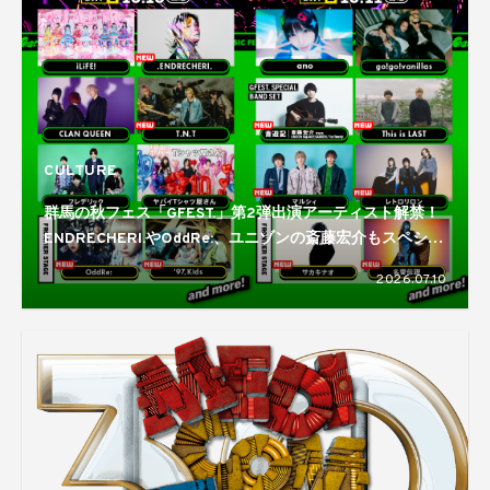
CULTURE
群馬の秋フェス「GFEST.」第2弾出演アーティスト解禁！
ENDRECHERI.やOddRe:、ユニゾンの斎藤宏介もスペシャ
ルバンドセットで登場
2026.07.10