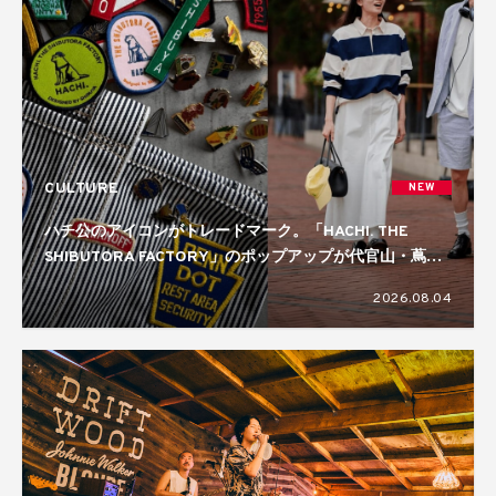
CULTURE
NEW
ハチ公のアイコンがトレードマーク。「HACHI. THE
SHIBUTORA FACTORY」のポップアップが代官山・蔦屋
書店で開催中
2026.08.04