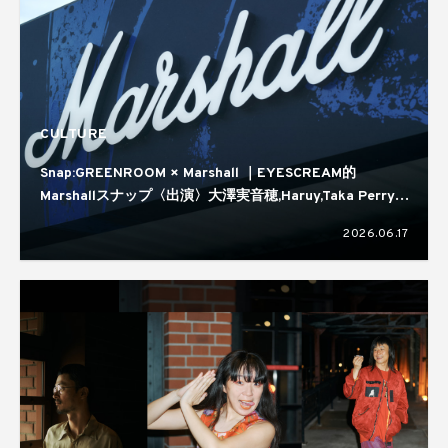
CULTURE
Snap:GREENROOM × Marshall ｜EYESCREAM的
Marshallスナップ〈出演〉大澤実音穂,Haruy,Taka Perry,
蒼葉える,kirin
2026.06.17