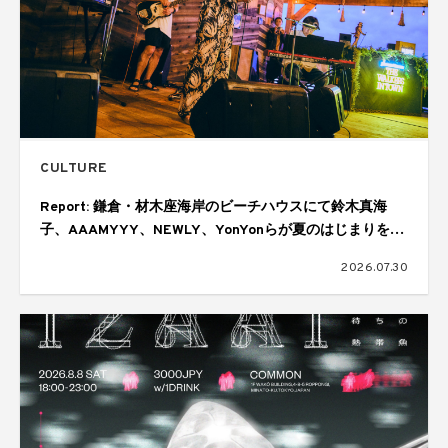
CULTURE
Report: 鎌倉・材木座海岸のビーチハウスにて鈴木真海
子、AAAMYYY、NEWLY、YonYonらが夏のはじまりを幻
想的に彩る。ジョニーウォーカーによる「THE WALKERS
2026.07.30
IN TOWN SESSIONS Vol.6」が開催