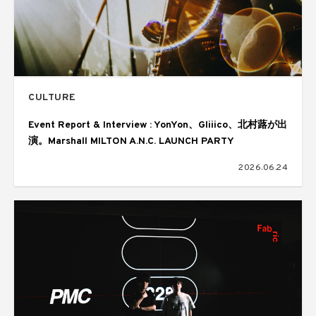
CULTURE
Event Report & Interview : YonYon、Gliiico、北村蕗が出
演。Marshall MILTON A.N.C. LAUNCH PARTY
2026.06.24