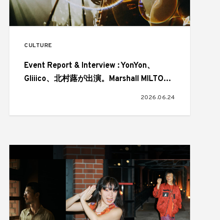
CULTURE
Event Report & Interview : YonYon、
Gliiico、北村蕗が出演。Marshall MILTON
A.N.C. LAUNCH PARTY
2026.06.24