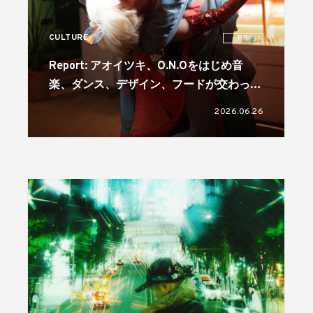
CULTURE
PR
Report: アオイツキ、O.N.Oをはじめ音
楽、ダンス、デザイン、フードが交わった
「IQOS ‘REMIX YOUR STYLE’ NIGHT」。
2026.06.26
コラボレーターには真鍋大度を起用