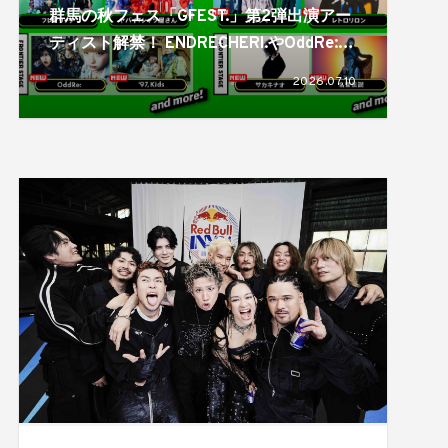
群馬の秋フェス「GFEST.」第2弾出演アー
ティスト解禁！ ENDRECHERI.やOddRe:、
ユニゾンの斎藤宏介もスペシャルバンドセ
2026.07.10
ットで登場