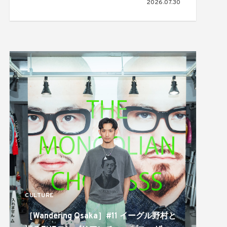
2026.07.30
る。ジョニーウォーカーによる「THE
WALKERS IN TOWN SESSIONS Vol.6」が
開催
CULTURE
［Wandering Osaka］#11 イーグル野村と