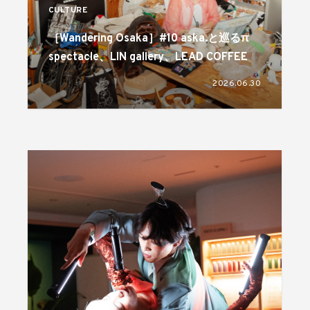
CULTURE
［Wandering Osaka］#10 aska.と巡るπ
spectacle、LIN gallery、LEAD COFFEE
2026.06.30