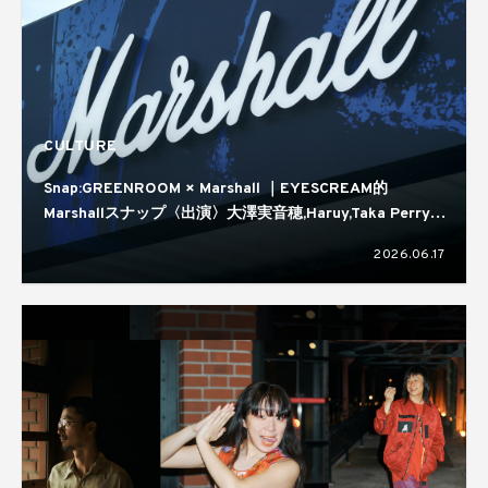
CULTURE
Snap:GREENROOM × Marshall ｜EYESCREAM的
Marshallスナップ〈出演〉大澤実音穂,Haruy,Taka Perry,
蒼葉える,kirin
2026.06.17