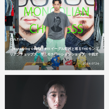
CULTURE
［Wandering Osaka］#11 イーグル野村と巡るTHEモンゴ
リアンチョップス、ザ・モチベーションショップ、十四才
2026.07.26