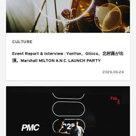
CULTURE
Event Report & Interview : YonYon、Gliiico、北村蕗が出
演。Marshall MILTON A.N.C. LAUNCH PARTY
2026.06.24