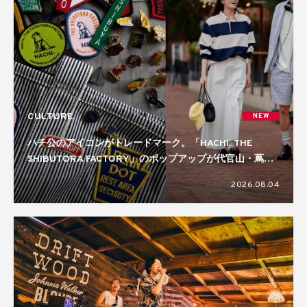
CULTURE
NEW
ハチ公のアイコンがトレードマーク。「HACHI. THE
SHIBUTORA FACTORY」のポップアップが代官山・蔦屋
書店で開催中
2026.08.04