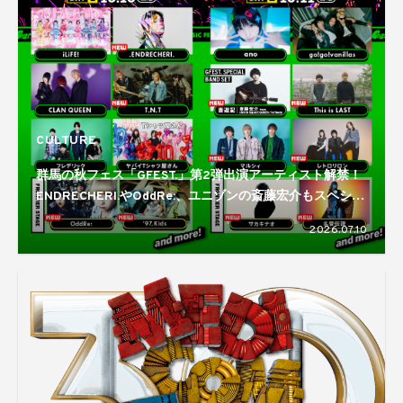
CULTURE
群馬の秋フェス「GFEST.」第2弾出演アーティスト解禁！
ENDRECHERI.やOddRe:、ユニゾンの斎藤宏介もスペシャ
ルバンドセットで登場
2026.07.10