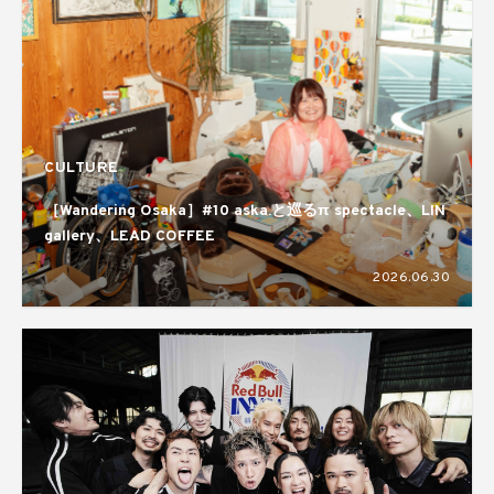
CULTURE
［Wandering Osaka］#10 aska.と巡るπ spectacle、LIN
gallery、LEAD COFFEE
2026.06.30