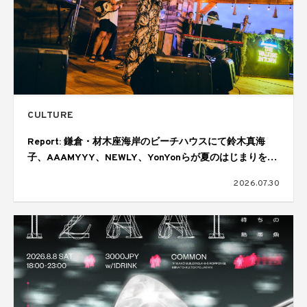
CULTURE
Report: 鎌倉・材木座海岸のビーチハウスにて鈴木真海
子、AAAMYYY、NEWLY、YonYonらが夏のはじまりを幻
想的に彩る。ジョニーウォーカーによる「THE WALKERS
2026.07.30
IN TOWN SESSIONS Vol.6」が開催