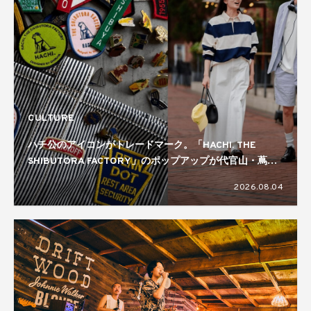
CULTURE
ハチ公のアイコンがトレードマーク。「HACHI. THE
SHIBUTORA FACTORY」のポップアップが代官山・蔦屋
書店で開催中
2026.08.04