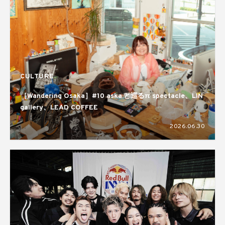
CULTURE
［Wandering Osaka］#10 aska.と巡るπ spectacle、LIN
gallery、LEAD COFFEE
2026.06.30