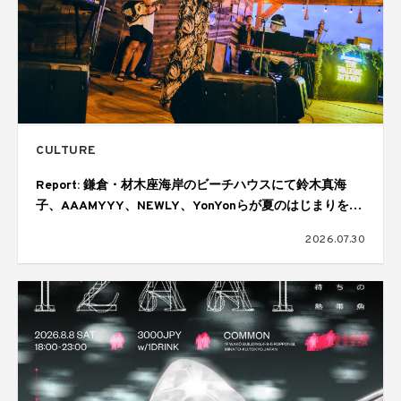
CULTURE
Report: 鎌倉・材木座海岸のビーチハウスにて鈴木真海
子、AAAMYYY、NEWLY、YonYonらが夏のはじまりを幻
想的に彩る。ジョニーウォーカーによる「THE WALKERS
2026.07.30
IN TOWN SESSIONS Vol.6」が開催