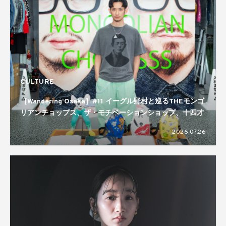
CULTURE
［Wandering Osaka］#11 イーグル野村と巡るTHEモンゴ
リアンチョップス、ザ・モチベーションショップ、十四才
2026.07.26