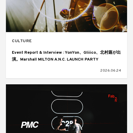
CULTURE
Event Report & Interview : YonYon、Gliiico、北村蕗が出
演。Marshall MILTON A.N.C. LAUNCH PARTY
2026.06.24