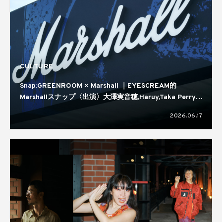
CULTURE
Snap:GREENROOM × Marshall ｜EYESCREAM的
Marshallスナップ〈出演〉大澤実音穂,Haruy,Taka Perry,
蒼葉える,kirin
2026.06.17