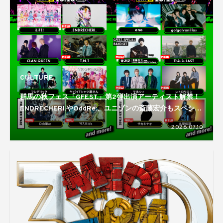
CULTURE
群馬の秋フェス「GFEST.」第2弾出演アーティスト解禁！
ENDRECHERI.やOddRe:、ユニゾンの斎藤宏介もスペシャ
ルバンドセットで登場
2026.07.10