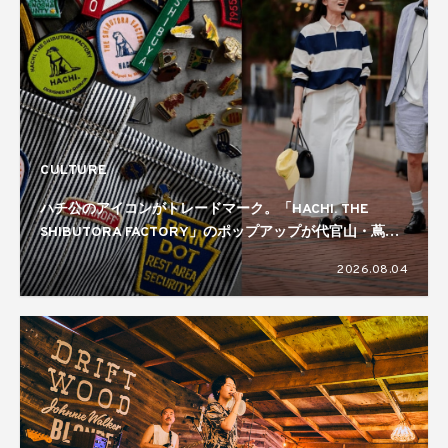
CULTURE
ハチ公のアイコンがトレードマーク。「HACHI. THE
SHIBUTORA FACTORY」のポップアップが代官山・蔦屋
書店で開催中
2026.08.04