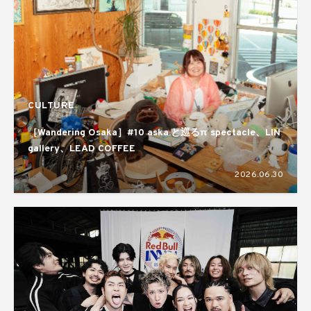
CULTURE
［Wandering Osaka］#10 aska.と巡るπ spectacle、LIN
gallery、LEAD COFFEE
2026.06.30