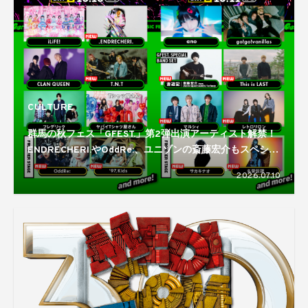
CULTURE
群馬の秋フェス「GFEST.」第2弾出演アーティスト解禁！
ENDRECHERI.やOddRe:、ユニゾンの斎藤宏介もスペシャ
ルバンドセットで登場
2026.07.10