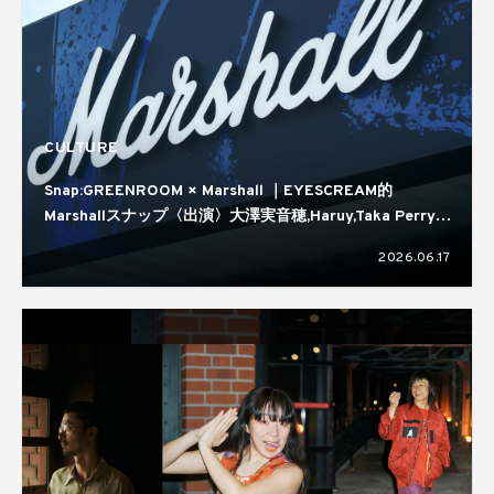
CULTURE
Snap:GREENROOM × Marshall ｜EYESCREAM的
Marshallスナップ〈出演〉大澤実音穂,Haruy,Taka Perry,
蒼葉える,kirin
2026.06.17