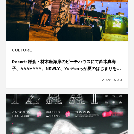
CULTURE
Report: 鎌倉・材木座海岸のビーチハウスにて鈴木真海
子、AAAMYYY、NEWLY、YonYonらが夏のはじまりを幻
想的に彩る。ジョニーウォーカーによる「THE WALKERS
2026.07.30
IN TOWN SESSIONS Vol.6」が開催