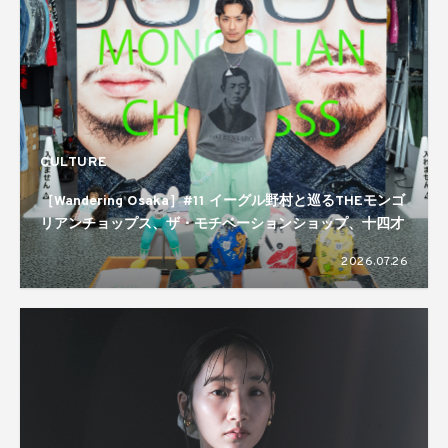
CULTURE
［Wandering Osaka］#11 イーグル野村と巡るTHEモンゴ
リアンチョップス、ザ・モチベーションショップ、十四才
2026.07.26